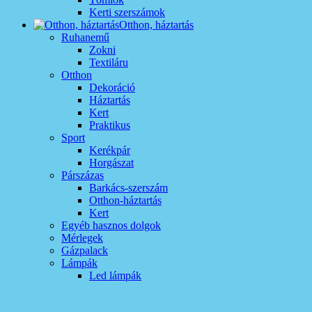
Kerti szerszámok
Otthon, háztartás
Ruhanemű
Zokni
Textiláru
Otthon
Dekoráció
Háztartás
Kert
Praktikus
Sport
Kerékpár
Horgászat
Párszázas
Barkács-szerszám
Otthon-háztartás
Kert
Egyéb hasznos dolgok
Mérlegek
Gázpalack
Lámpák
Led lámpák