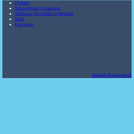
Főoldal
Adatvédelmi nyilatkozat
Általános Szerződési Feltételek
Sütik
Kapcsolat
Belépés/Regisztráció