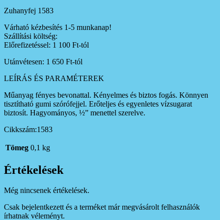
Zuhanyfej 1583
Várható kézbesítés 1-5 munkanap!
Szállítási költség:
Előrefizetéssel: 1 100 Ft-tól
Utánvétesen: 1 650 Ft-tól
LEÍRÁS ÉS PARAMÉTEREK
Műanyag fényes bevonattal. Kényelmes és biztos fogás. Könnyen
tisztítható gumi szórófejjel. Erőteljes és egyenletes vízsugarat
biztosít. Hagyományos, ½” menettel szerelve.
Cikkszám:1583
Tömeg
0,1 kg
Értékelések
Még nincsenek értékelések.
Csak bejelentkezett és a terméket már megvásárolt felhasználók
írhatnak véleményt.