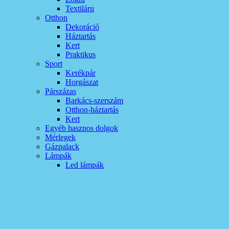
Textiláru
Otthon
Dekoráció
Háztartás
Kert
Praktikus
Sport
Kerékpár
Horgászat
Párszázas
Barkács-szerszám
Otthon-háztartás
Kert
Egyéb hasznos dolgok
Mérlegek
Gázpalack
Lámpák
Led lámpák