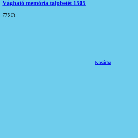
Vágható memória talpbetét 1505
775
Ft
Kosárba