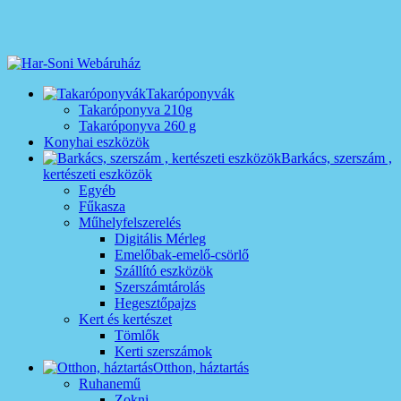
Takaróponyvák
Takaróponyva 210g
Takaróponyva 260 g
Konyhai eszközök
Barkács, szerszám ,
kertészeti eszközök
Egyéb
Fűkasza
Műhelyfelszerelés
Digitális Mérleg
Emelőbak-emelő-csörlő
Szállító eszközök
Szerszámtárolás
Hegesztőpajzs
Kert és kertészet
Tömlők
Kerti szerszámok
Otthon, háztartás
Ruhanemű
Zokni