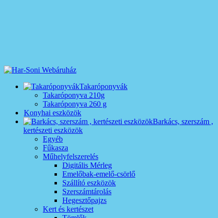
Takaróponyvák
Takaróponyva 210g
Takaróponyva 260 g
Konyhai eszközök
Barkács, szerszám ,
kertészeti eszközök
Egyéb
Fűkasza
Műhelyfelszerelés
Digitális Mérleg
Emelőbak-emelő-csörlő
Szállító eszközök
Szerszámtárolás
Hegesztőpajzs
Kert és kertészet
Tömlők