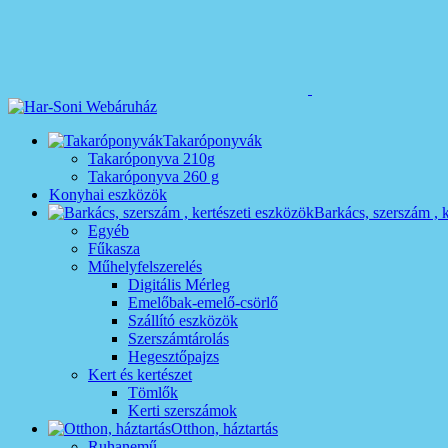
Takaróponyvák
Takaróponyva 210g
Takaróponyva 260 g
Konyhai eszközök
Barkács, szerszám , 
Egyéb
Fűkasza
Műhelyfelszerelés
Digitális Mérleg
Emelőbak-emelő-csörlő
Szállító eszközök
Szerszámtárolás
Hegesztőpajzs
Kert és kertészet
Tömlők
Kerti szerszámok
Otthon, háztartás
Ruhanemű