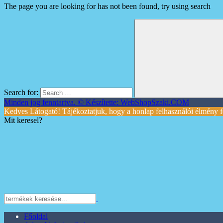
The page you are looking for has not been found, try using search
Search for:
Minden jog fenntartva. © Készítette: WebShopSzaki.COM
Kedves Látogató! Tájékoztatjuk, hogy a honlap felhasználói élmény f
Mit keresel?
Főoldal