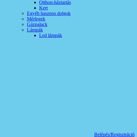
Otthon-háztartás
Kert
Egyéb hasznos dolgok
Mérlegek
Gázpalack
Lámpák
Led lámpák
Belépés/Regisztráció