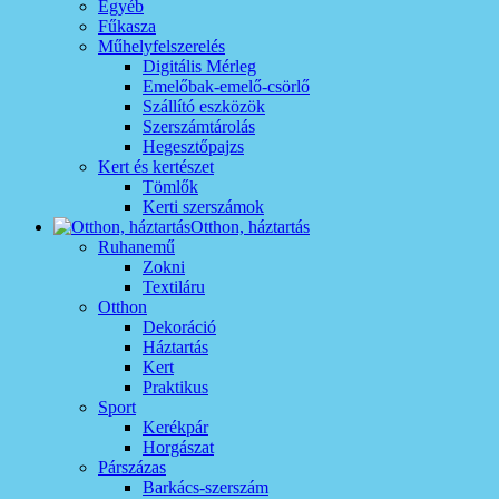
Egyéb
Fűkasza
Műhelyfelszerelés
Digitális Mérleg
Emelőbak-emelő-csörlő
Szállító eszközök
Szerszámtárolás
Hegesztőpajzs
Kert és kertészet
Tömlők
Kerti szerszámok
Otthon, háztartás
Ruhanemű
Zokni
Textiláru
Otthon
Dekoráció
Háztartás
Kert
Praktikus
Sport
Kerékpár
Horgászat
Párszázas
Barkács-szerszám