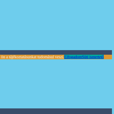
ön a tájékoztatásunkat tudomásul veszi.
Elfogadom
Süti ismertető