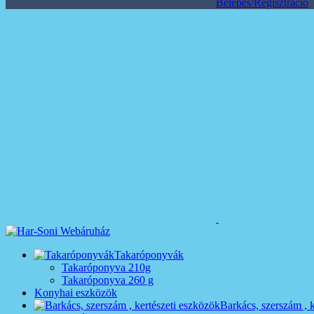
Belépés/Regisztráció
Takaróponyvák
Takaróponyva 210g
Takaróponyva 260 g
Konyhai eszközök
Barkács, szerszám , 