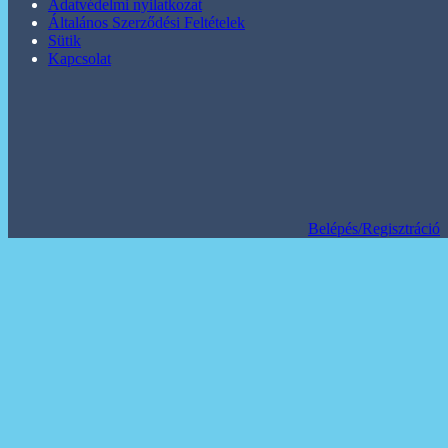
Adatvédelmi nyilatkozat
Általános Szerződési Feltételek
Sütik
Kapcsolat
Belépés/Regisztráció