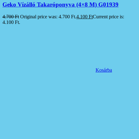
Geko Vízálló Takaróponyva (4×8 M) G01939
4.700
Ft
Original price was: 4.700 Ft.
4.100
Ft
Current price is:
4.100 Ft.
Kosárba