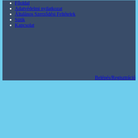
Főoldal
Adatvédelmi nyilatkozat
Általános Szerződési Feltételek
Sütik
Kapcsolat
Belépés/Regisztráció