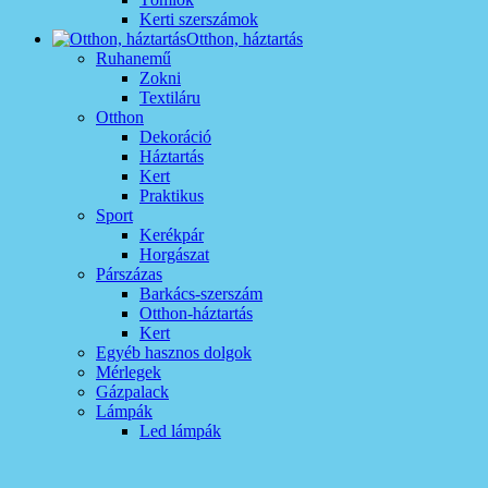
Kerti szerszámok
Otthon, háztartás
Ruhanemű
Zokni
Textiláru
Otthon
Dekoráció
Háztartás
Kert
Praktikus
Sport
Kerékpár
Horgászat
Párszázas
Barkács-szerszám
Otthon-háztartás
Kert
Egyéb hasznos dolgok
Mérlegek
Gázpalack
Lámpák
Led lámpák