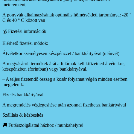
méterenként,
A ponyvák alkalmazásának optimális hőmérsékleti tartománya: -20 °
C és 40 ° C között van
💰 Fizetési információk
Elérhető fizetési módok:
Átvételkor személyesen készpénzzel / bankkártyával (utánvét)
A megvásárolt termékek árát a futárnak kell kifizetned átvételkor,
készpénzben (forintban) vagy bankkártyával.
– A teljes fizetendő összeg a kosár folyamat végén minden esetben
megjelenik.
Fizetés bankkártyával .
A megrendelés véglegesítése után azonnal fizethetsz bankártyával
Szállítás & kézbesítés
🚚 Futárszolgálattal házhoz / munkahelyre!