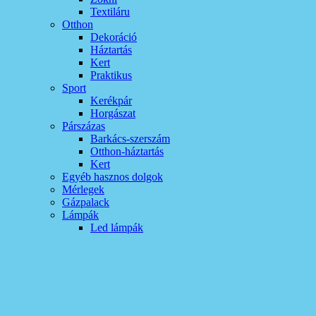
Textiláru
Otthon
Dekoráció
Háztartás
Kert
Praktikus
Sport
Kerékpár
Horgászat
Párszázas
Barkács-szerszám
Otthon-háztartás
Kert
Egyéb hasznos dolgok
Mérlegek
Gázpalack
Lámpák
Led lámpák