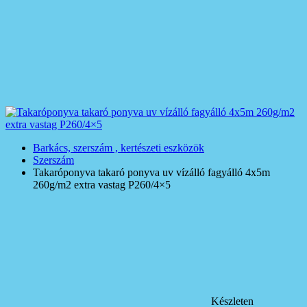
Barkács, szerszám , kertészeti eszközök
Szerszám
Takaróponyva takaró ponyva uv vízálló fagyálló 4x5m
260g/m2 extra vastag P260/4×5
Készleten