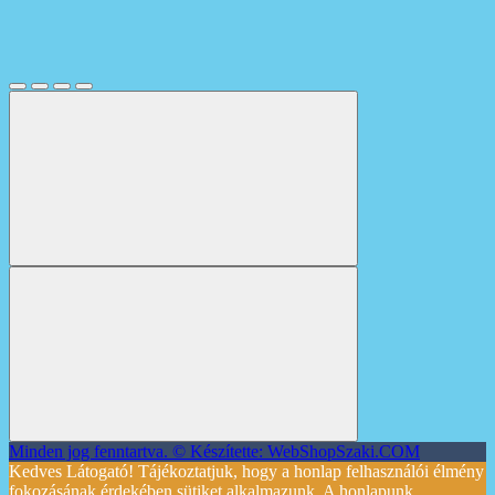
Minden jog fenntartva. © Készítette: WebShopSzaki.COM
Kedves Látogató! Tájékoztatjuk, hogy a honlap felhasználói élmény
fokozásának érdekében sütiket alkalmazunk. A honlapunk