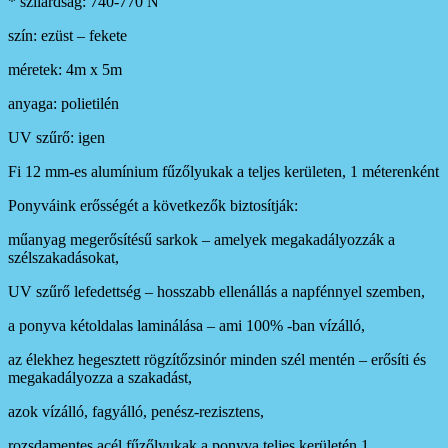
* szilárdság: 740-770 N
szín: ezüst – fekete
méretek: 4m x 5m
anyaga: polietilén
UV szűrő: igen
Fi 12 mm-es alumínium fűzőlyukak a teljes kerületen, 1 méterenként
Ponyváink erősségét a következők biztosítják:
műanyag megerősítésű sarkok – amelyek megakadályozzák a
szélszakadásokat,
UV szűrő lefedettség – hosszabb ellenállás a napfénnyel szemben,
a ponyva kétoldalas laminálása – ami 100% -ban vízálló,
az élekhez hegesztett rögzítőzsinór minden szél mentén – erősíti és
megakadályozza a szakadást,
azok vízálló, fagyálló, penész-rezisztens,
rozsdamentes acél fűzőlyukak a ponyva teljes kerületén 1