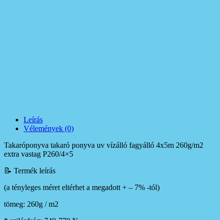
Leírás
Vélemények (0)
Takaróponyva takaró ponyva uv vízálló fagyálló 4x5m 260g/m2
extra vastag P260/4×5
📝 Termék leírás
(a tényleges méret eltérhet a megadott + – 7% -tól)
tömeg: 260g / m2