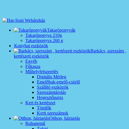
Takaróponyvák
Takaróponyva 210g
Takaróponyva 260 g
Konyhai eszközök
Barkács, szerszám ,
kertészeti eszközök
Egyéb
Fűkasza
Műhelyfelszerelés
Digitális Mérleg
Emelőbak-emelő-csörlő
Szállító eszközök
Szerszámtárolás
Hegesztőpajzs
Kert és kertészet
Tömlők
Kerti szerszámok
Otthon, háztartás
Ruhanemű
Zokni