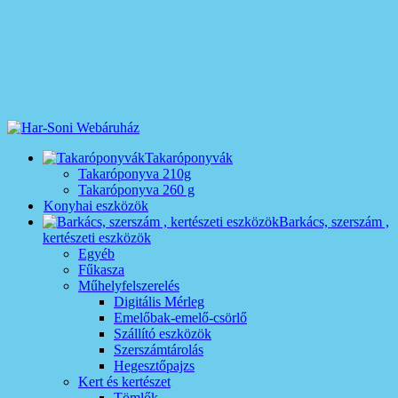
Takaróponyvák
Takaróponyva 210g
Takaróponyva 260 g
Konyhai eszközök
Barkács, szerszám ,
kertészeti eszközök
Egyéb
Fűkasza
Műhelyfelszerelés
Digitális Mérleg
Emelőbak-emelő-csörlő
Szállító eszközök
Szerszámtárolás
Hegesztőpajzs
Kert és kertészet
Tömlők