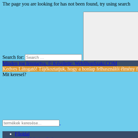
The page you are looking for has not been found, try using search
Search for:
Minden jog fenntartva. © Készítette: WebShopSzaki.COM
Kedves Látogató! Tájékoztatjuk, hogy a honlap felhasználói élmény f
Mit keresel?
Főoldal