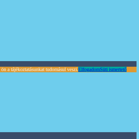
ön a tájékoztatásunkat tudomásul veszi.
Elfogadom
Süti ismertető