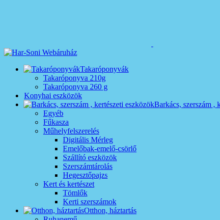
Takaróponyvák
Takaróponyva 210g
Takaróponyva 260 g
Konyhai eszközök
Barkács, szerszám , 
Egyéb
Fűkasza
Műhelyfelszerelés
Digitális Mérleg
Emelőbak-emelő-csörlő
Szállító eszközök
Szerszámtárolás
Hegesztőpajzs
Kert és kertészet
Tömlők
Kerti szerszámok
Otthon, háztartás
Ruhanemű