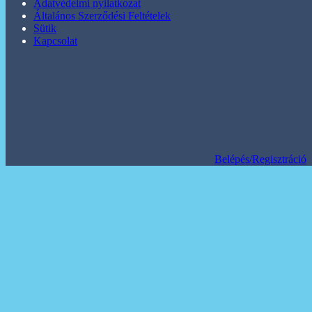
Adatvédelmi nyilatkozat
Általános Szerződési Feltételek
Sütik
Kapcsolat
Belépés/Regisztráció