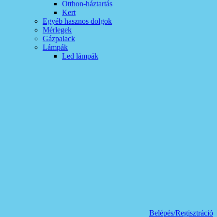
Otthon-háztartás
Kert
Egyéb hasznos dolgok
Mérlegek
Gázpalack
Lámpák
Led lámpák
Belépés/Regisztráció