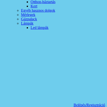
Otthon-háztartás
Kert
Egyéb hasznos dolgok
Mérlegek
Gázpalack
Lámpák
Led lámpák
Belépés/Regisztráció