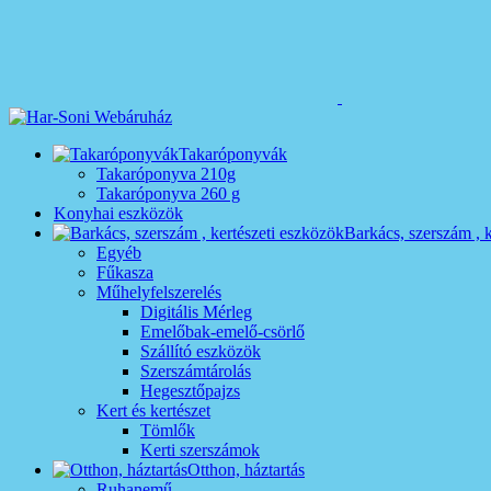
Takaróponyvák
Takaróponyva 210g
Takaróponyva 260 g
Konyhai eszközök
Barkács, szerszám , 
Egyéb
Fűkasza
Műhelyfelszerelés
Digitális Mérleg
Emelőbak-emelő-csörlő
Szállító eszközök
Szerszámtárolás
Hegesztőpajzs
Kert és kertészet
Tömlők
Kerti szerszámok
Otthon, háztartás
Ruhanemű