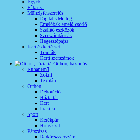
Egyéb
Fűkasza
Műhelyfelszerelés
Digitális Mérleg
Emelőbak-emelő-csörlő
Szállító eszközök
Szerszámtárolás
Hegesztőpajzs
Kert és kertészet
Tömlők
Kerti szerszámok
Otthon, háztartás
Ruhanemű
Zokni
Textiláru
Otthon
Dekoráció
Háztartás
Kert
Praktikus
Sport
Kerékpár
Horgászat
Párszázas
Barkács-szerszám