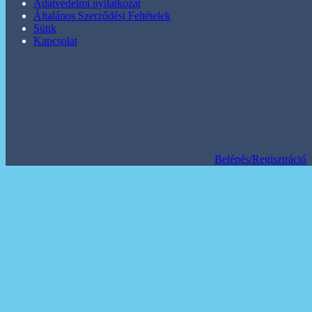
Adatvédelmi nyilatkozat
Általános Szerződési Feltételek
Sütik
Kapcsolat
Belépés/Regisztráció