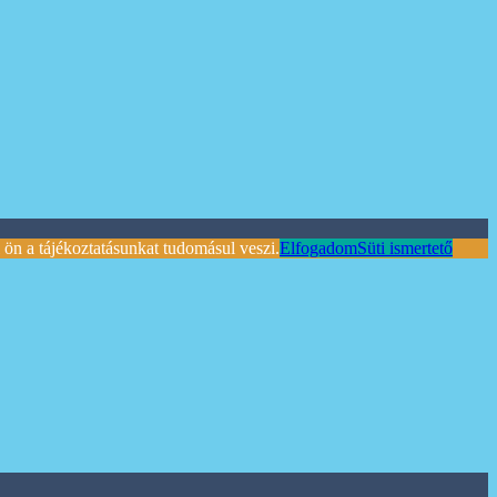
ön a tájékoztatásunkat tudomásul veszi.
Elfogadom
Süti ismertető