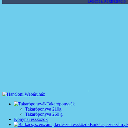
Belépés/Regisztráció
Takaróponyvák
Takaróponyva 210g
Takaróponyva 260 g
Konyhai eszközök
Barkács, szerszám , 