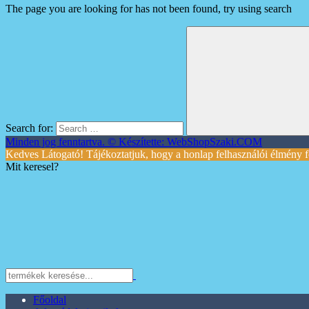
The page you are looking for has not been found, try using search
Search for:
Minden jog fenntartva. © Készítette: WebShopSzaki.COM
Kedves Látogató! Tájékoztatjuk, hogy a honlap felhasználói élmény f
Mit keresel?
Főoldal