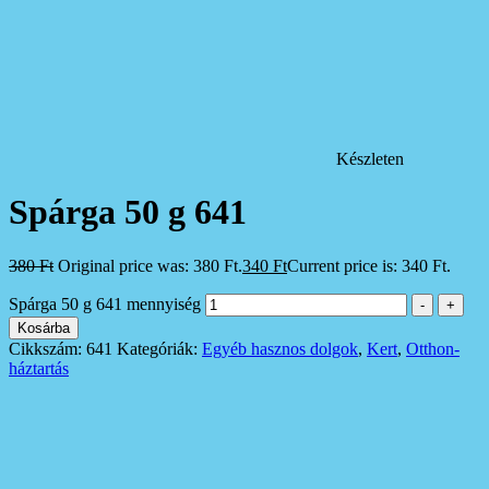
Készleten
Spárga 50 g 641
380
Ft
Original price was: 380 Ft.
340
Ft
Current price is: 340 Ft.
Spárga 50 g 641 mennyiség
-
+
Kosárba
Cikkszám:
641
Kategóriák:
Egyéb hasznos dolgok
,
Kert
,
Otthon-
háztartás