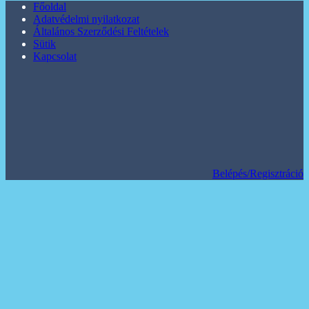
Főoldal
Adatvédelmi nyilatkozat
Általános Szerződési Feltételek
Sütik
Kapcsolat
Belépés/Regisztráció