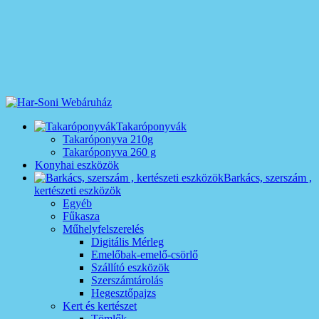
Takaróponyvák
Takaróponyva 210g
Takaróponyva 260 g
Konyhai eszközök
Barkács, szerszám ,
kertészeti eszközök
Egyéb
Fűkasza
Műhelyfelszerelés
Digitális Mérleg
Emelőbak-emelő-csörlő
Szállító eszközök
Szerszámtárolás
Hegesztőpajzs
Kert és kertészet
Tömlők