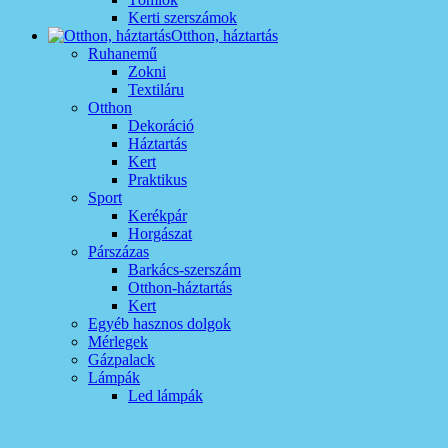
Kerti szerszámok
Otthon, háztartás
Ruhanemű
Zokni
Textiláru
Otthon
Dekoráció
Háztartás
Kert
Praktikus
Sport
Kerékpár
Horgászat
Párszázas
Barkács-szerszám
Otthon-háztartás
Kert
Egyéb hasznos dolgok
Mérlegek
Gázpalack
Lámpák
Led lámpák