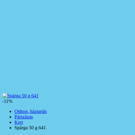
-11%
Otthon, háztartás
Párszázas
Kert
Spárga 50 g 641