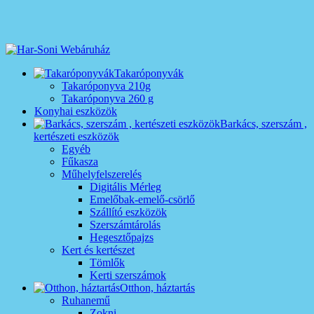
Takaróponyvák
Takaróponyva 210g
Takaróponyva 260 g
Konyhai eszközök
Barkács, szerszám ,
kertészeti eszközök
Egyéb
Fűkasza
Műhelyfelszerelés
Digitális Mérleg
Emelőbak-emelő-csörlő
Szállító eszközök
Szerszámtárolás
Hegesztőpajzs
Kert és kertészet
Tömlők
Kerti szerszámok
Otthon, háztartás
Ruhanemű
Zokni