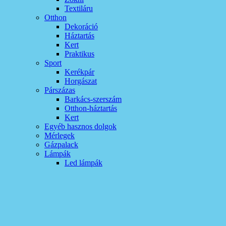
Textiláru
Otthon
Dekoráció
Háztartás
Kert
Praktikus
Sport
Kerékpár
Horgászat
Párszázas
Barkács-szerszám
Otthon-háztartás
Kert
Egyéb hasznos dolgok
Mérlegek
Gázpalack
Lámpák
Led lámpák