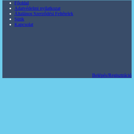
Főoldal
Adatvédelmi nyilatkozat
Általános Szerződési Feltételek
Sütik
Kapcsolat
Belépés/Regisztráció