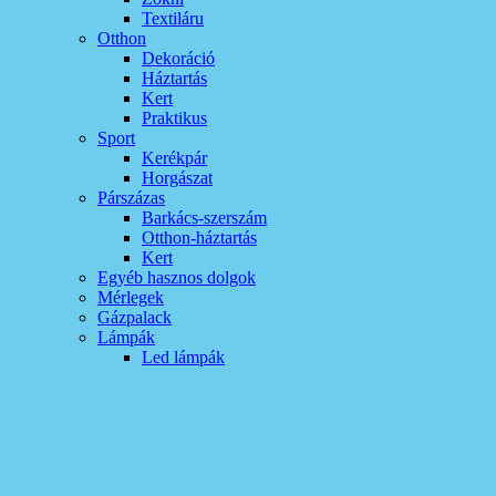
Textiláru
Otthon
Dekoráció
Háztartás
Kert
Praktikus
Sport
Kerékpár
Horgászat
Párszázas
Barkács-szerszám
Otthon-háztartás
Kert
Egyéb hasznos dolgok
Mérlegek
Gázpalack
Lámpák
Led lámpák