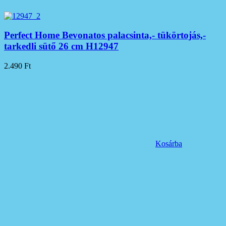
Perfect Home Bevonatos palacsinta,- tükörtojás,-
tarkedli sütő 26 cm H12947
2.490
Ft
Kosárba