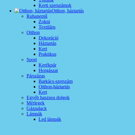
Kerti szerszámok
Otthon, háztartás
Ruhanemű
Zokni
Textiláru
Otthon
Dekoráció
Háztartás
Kert
Praktikus
Sport
Kerékpár
Horgászat
Párszázas
Barkács-szerszám
Otthon-háztartás
Kert
Egyéb hasznos dolgok
Mérlegek
Gázpalack
Lámpák
Led lámpák