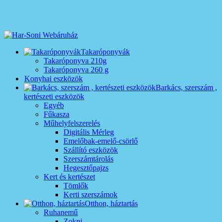
Takaróponyvák
Takaróponyva 210g
Takaróponyva 260 g
Konyhai eszközök
Barkács, szerszám ,
kertészeti eszközök
Egyéb
Fűkasza
Műhelyfelszerelés
Digitális Mérleg
Emelőbak-emelő-csörlő
Szállító eszközök
Szerszámtárolás
Hegesztőpajzs
Kert és kertészet
Tömlők
Kerti szerszámok
Otthon, háztartás
Ruhanemű
Zokni