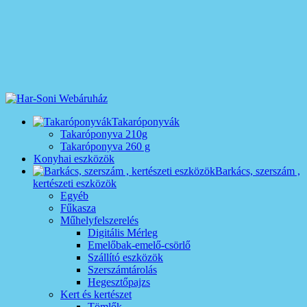
Takaróponyvák
Takaróponyva 210g
Takaróponyva 260 g
Konyhai eszközök
Barkács, szerszám ,
kertészeti eszközök
Egyéb
Fűkasza
Műhelyfelszerelés
Digitális Mérleg
Emelőbak-emelő-csörlő
Szállító eszközök
Szerszámtárolás
Hegesztőpajzs
Kert és kertészet
Tömlők