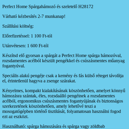
Perfect Home Spárgahámozó és szeletelő H28172
Várható kézbesítés 2-7 munkanap!
Szállítási költség:
Előrefizetéssel: 1 100 Ft-tól
Utánvétesen: 1 600 Ft-tól
Készítsd elő gyorsan a spárgát a Perfect Home spárga hámozóval,
rozsdamentes acélból készült pengékkel és csúszásmentes műanyag
fogantyúval.
Speciális alakú pengéje csak a kemény és fás külső réteget távolítja
el, érintetlenül hagyva a zsenge szárakat.
Kényelmes, kompakt kialakításának köszönhetően, amelyet könnyű
hámozásra szántak, éles, rozsdaálló pengéinek a rozsdamentes
acélból, ergonomikus csúszásmentes fogantyújának és biztonságos
szerkezetének köszönhetően, amely lehetővé teszi a
mosogatógépben történő tisztítását, folyamatosan használni fogod
ezt az eszközt.
Használható: spárga hámozására és spárga vagy zöldbab