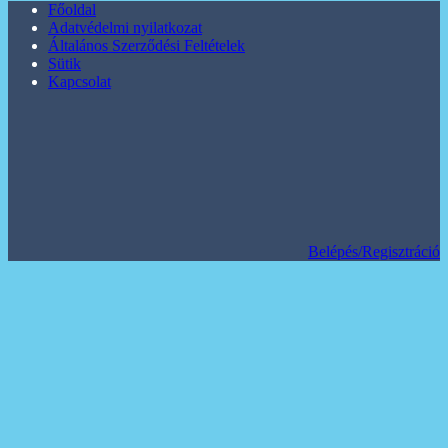
Főoldal
Adatvédelmi nyilatkozat
Általános Szerződési Feltételek
Sütik
Kapcsolat
Belépés/Regisztráció