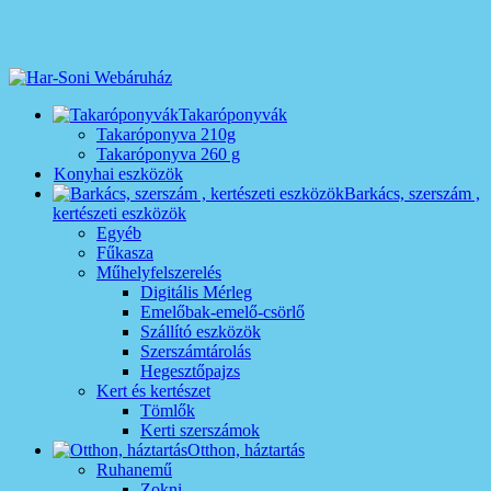
Takaróponyvák
Takaróponyva 210g
Takaróponyva 260 g
Konyhai eszközök
Barkács, szerszám ,
kertészeti eszközök
Egyéb
Fűkasza
Műhelyfelszerelés
Digitális Mérleg
Emelőbak-emelő-csörlő
Szállító eszközök
Szerszámtárolás
Hegesztőpajzs
Kert és kertészet
Tömlők
Kerti szerszámok
Otthon, háztartás
Ruhanemű
Zokni