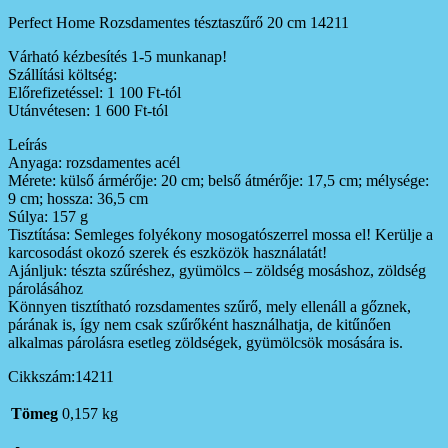
Perfect Home Rozsdamentes tésztaszűrő 20 cm 14211
Várható kézbesítés 1-5 munkanap!
Szállítási költség:
Előrefizetéssel: 1 100 Ft-tól
Utánvétesen: 1 600 Ft-tól
Leírás
Anyaga: rozsdamentes acél
Mérete: külső ármérője: 20 cm; belső átmérője: 17,5 cm; mélysége:
9 cm; hossza: 36,5 cm
Súlya: 157 g
Tisztítása: Semleges folyékony mosogatószerrel mossa el! Kerülje a
karcosodást okozó szerek és eszközök használatát!
Ajánljuk: tészta szűréshez, gyümölcs – zöldség mosáshoz, zöldség
párolásához
Könnyen tisztítható rozsdamentes szűrő, mely ellenáll a gőznek,
párának is, így nem csak szűrőként használhatja, de kitűnően
alkalmas párolásra esetleg zöldségek, gyümölcsök mosására is.
Cikkszám:14211
Tömeg
0,157 kg