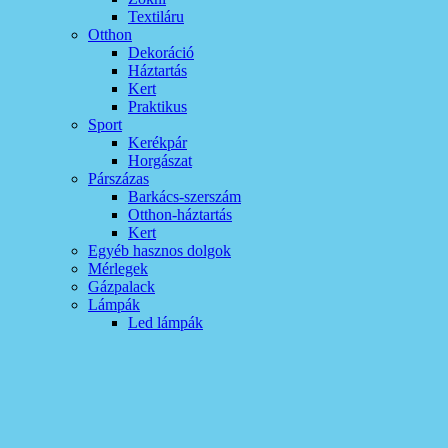
Textiláru
Otthon
Dekoráció
Háztartás
Kert
Praktikus
Sport
Kerékpár
Horgászat
Párszázas
Barkács-szerszám
Otthon-háztartás
Kert
Egyéb hasznos dolgok
Mérlegek
Gázpalack
Lámpák
Led lámpák