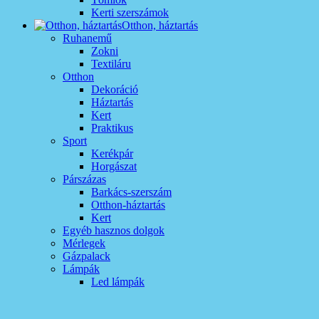
Kerti szerszámok
Otthon, háztartás
Ruhanemű
Zokni
Textiláru
Otthon
Dekoráció
Háztartás
Kert
Praktikus
Sport
Kerékpár
Horgászat
Párszázas
Barkács-szerszám
Otthon-háztartás
Kert
Egyéb hasznos dolgok
Mérlegek
Gázpalack
Lámpák
Led lámpák