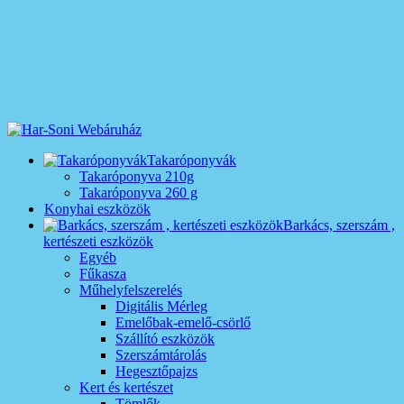
Takaróponyvák
Takaróponyva 210g
Takaróponyva 260 g
Konyhai eszközök
Barkács, szerszám ,
kertészeti eszközök
Egyéb
Fűkasza
Műhelyfelszerelés
Digitális Mérleg
Emelőbak-emelő-csörlő
Szállító eszközök
Szerszámtárolás
Hegesztőpajzs
Kert és kertészet
Tömlők