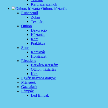
Kerti szerszámok
Otthon, háztartás
Ruhanemű
Zokni
Textiláru
Otthon
Dekoráció
Háztartás
Kert
Praktikus
Sport
Kerékpár
Horgászat
Párszázas
Barkács-szerszám
Otthon-háztartás
Kert
Egyéb hasznos dolgok
Mérlegek
Gázpalack
Lámpák
Led lámpák