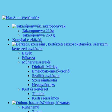
Takaróponyvák
Takaróponyva 210g
Takaróponyva 260 g
Konyhai eszközök
Barkács, szerszám ,
kertészeti eszközök
Egyéb
Fűkasza
Műhelyfelszerelés
Digitális Mérleg
Emelőbak-emelő-csörlő
Szállító eszközök
Szerszámtárolás
Hegesztőpajzs
Kert és kertészet
Tömlők
Kerti szerszámok
Otthon, háztartás
Ruhanemű
Zokni