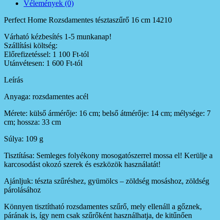
Vélemények (0)
Perfect Home Rozsdamentes tésztaszűrő 16 cm 14210
Várható kézbesítés 1-5 munkanap!
Szállítási költség:
Előrefizetéssel: 1 100 Ft-tól
Utánvétesen: 1 600 Ft-tól
Leírás
Anyaga: rozsdamentes acél
Mérete: külső ármérője: 16 cm; belső átmérője: 14 cm; mélysége: 7
cm; hossza: 33 cm
Súlya: 109 g
Tisztítása: Semleges folyékony mosogatószerrel mossa el! Kerülje a
karcosodást okozó szerek és eszközök használatát!
Ajánljuk: tészta szűréshez, gyümölcs – zöldség mosáshoz, zöldség
párolásához
Könnyen tisztítható rozsdamentes szűrő, mely ellenáll a gőznek,
párának is, így nem csak szűrőként használhatja, de kitűnően