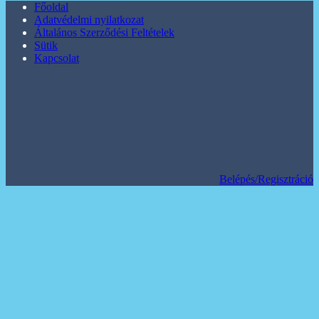
Főoldal
Adatvédelmi nyilatkozat
Általános Szerződési Feltételek
Sütik
Kapcsolat
Belépés/Regisztráció