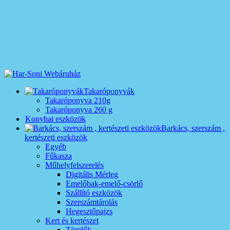
Takaróponyvák
Takaróponyva 210g
Takaróponyva 260 g
Konyhai eszközök
Barkács, szerszám ,
kertészeti eszközök
Egyéb
Fűkasza
Műhelyfelszerelés
Digitális Mérleg
Emelőbak-emelő-csörlő
Szállító eszközök
Szerszámtárolás
Hegesztőpajzs
Kert és kertészet
Tömlők