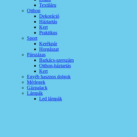
Textiláru
Otthon
Dekoráció
Háztartás
Kert
Praktikus
Sport
Kerékpár
Horgászat
Párszázas
Barkács-szerszám
Otthon-háztartás
Kert
Egyéb hasznos dolgok
Mérlegek
Gázpalack
Lámpák
Led lámpák