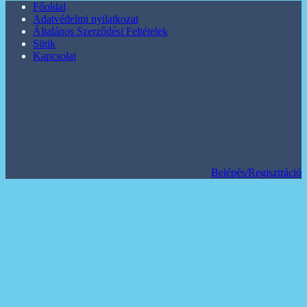
Főoldal
Adatvédelmi nyilatkozat
Általános Szerződési Feltételek
Sütik
Kapcsolat
Belépés/Regisztráció