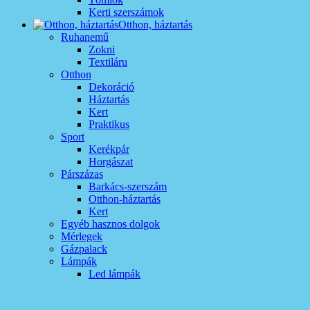
Kerti szerszámok
Otthon, háztartás
Ruhanemű
Zokni
Textiláru
Otthon
Dekoráció
Háztartás
Kert
Praktikus
Sport
Kerékpár
Horgászat
Párszázas
Barkács-szerszám
Otthon-háztartás
Kert
Egyéb hasznos dolgok
Mérlegek
Gázpalack
Lámpák
Led lámpák