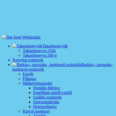
Takaróponyvák
Takaróponyva 210g
Takaróponyva 260 g
Konyhai eszközök
Barkács, szerszám ,
kertészeti eszközök
Egyéb
Fűkasza
Műhelyfelszerelés
Digitális Mérleg
Emelőbak-emelő-csörlő
Szállító eszközök
Szerszámtárolás
Hegesztőpajzs
Kert és kertészet
Tömlők