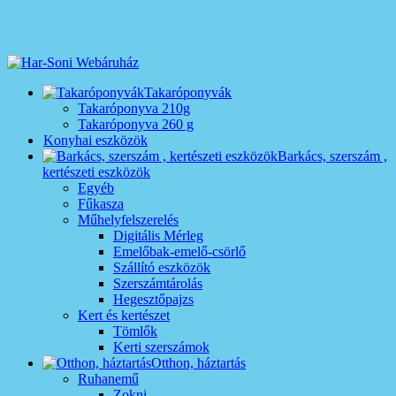
Takaróponyvák
Takaróponyva 210g
Takaróponyva 260 g
Konyhai eszközök
Barkács, szerszám ,
kertészeti eszközök
Egyéb
Fűkasza
Műhelyfelszerelés
Digitális Mérleg
Emelőbak-emelő-csörlő
Szállító eszközök
Szerszámtárolás
Hegesztőpajzs
Kert és kertészet
Tömlők
Kerti szerszámok
Otthon, háztartás
Ruhanemű
Zokni