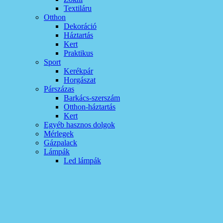
Textiláru
Otthon
Dekoráció
Háztartás
Kert
Praktikus
Sport
Kerékpár
Horgászat
Párszázas
Barkács-szerszám
Otthon-háztartás
Kert
Egyéb hasznos dolgok
Mérlegek
Gázpalack
Lámpák
Led lámpák