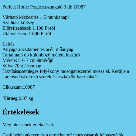
Perfect Home Pogácsaszaggató 3 db 10087
Várható kézbesítés 1-5 munkanap!
Szállítási költség:
Előrefizetéssel: 1 100 Ft-tól
Utánvétesen: 1 600 Ft-tól
Leírás
Anyaga:rozsdamentes acél, műanyag
Tartalma:3 db különböző méretű kiszúró
Mérete: 5-6-7 cm átmérőjű
Súlya:70 g / csomag
Tisztítása:semleges folyékony mosogatószerrel mossa el. Kerülje a
karcosodást okozó szerek és eszközök használatát.
Cikkszám:10087
Tömeg
0,07 kg
Értékelések
Még nincsenek értékelések.
Csak bejelentkezett és a terméket már megvásárolt felhasználók