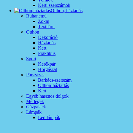
Kerti szerszámok
Otthon, háztartás
Ruhanemű
Zokni
Textiláru
Otthon
Dekoráció
Háztartás
Kert
Praktikus
Sport
Kerékpár
Horgászat
Párszázas
Barkács-szerszám
Otthon-háztartás
Kert
Egyéb hasznos dolgok
Mérlegek
Gázpalack
Lámpák
Led lámpák