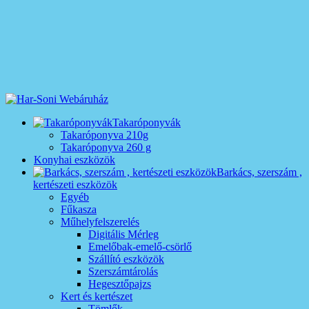
Takaróponyvák
Takaróponyva 210g
Takaróponyva 260 g
Konyhai eszközök
Barkács, szerszám ,
kertészeti eszközök
Egyéb
Fűkasza
Műhelyfelszerelés
Digitális Mérleg
Emelőbak-emelő-csörlő
Szállító eszközök
Szerszámtárolás
Hegesztőpajzs
Kert és kertészet
Tömlők