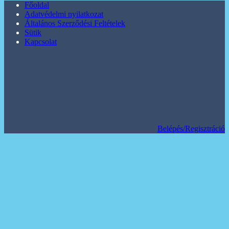
Főoldal
Adatvédelmi nyilatkozat
Általános Szerződési Feltételek
Sütik
Kapcsolat
Belépés/Regisztráció