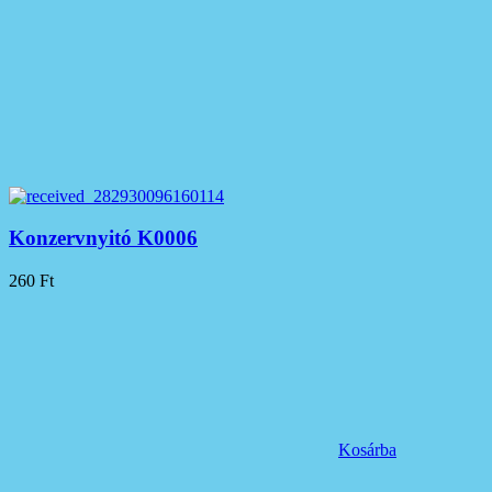
Konzervnyitó K0006
260
Ft
Kosárba