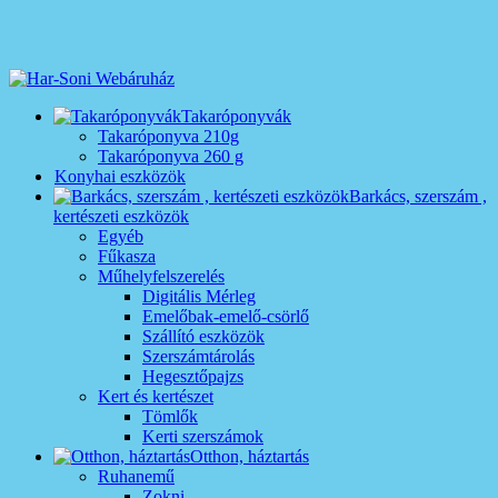
Takaróponyvák
Takaróponyva 210g
Takaróponyva 260 g
Konyhai eszközök
Barkács, szerszám ,
kertészeti eszközök
Egyéb
Fűkasza
Műhelyfelszerelés
Digitális Mérleg
Emelőbak-emelő-csörlő
Szállító eszközök
Szerszámtárolás
Hegesztőpajzs
Kert és kertészet
Tömlők
Kerti szerszámok
Otthon, háztartás
Ruhanemű
Zokni