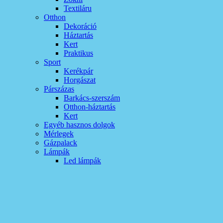
Textiláru
Otthon
Dekoráció
Háztartás
Kert
Praktikus
Sport
Kerékpár
Horgászat
Párszázas
Barkács-szerszám
Otthon-háztartás
Kert
Egyéb hasznos dolgok
Mérlegek
Gázpalack
Lámpák
Led lámpák