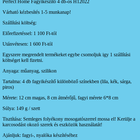
Perfect Home Fagyikészítő 4 db-os H12022
Várható kézbesítés 1-5 munkanap!
Szállítási költség:
Előrefizetéssel: 1 100 Ft-tól
Utánvétesen: 1 600 Ft-tól
Egyszere megrendelt termékeket egybe csomoljuk igy 1 szállítási
költséget kell fizetni.
Anyaga: műanyag, szilikon
Tartalma: 4 db fagyikészítő különböző színekben (lila, kék, sárga,
piros)
Mérete: 12 cm magas, 8 cm átmérőjű, fagyi mérete 6*8 cm
Súlya: 149 g / szett
Tisztítása: Semleges folyékony mosogatószerrel mossa el! Kerülje a
karcosodást okozó szerek és eszközök használatát!
Ajánljuk: fagyi-, nyalóka készítéséhez