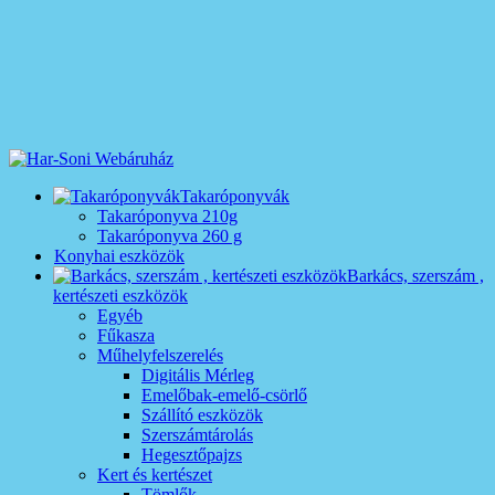
Takaróponyvák
Takaróponyva 210g
Takaróponyva 260 g
Konyhai eszközök
Barkács, szerszám ,
kertészeti eszközök
Egyéb
Fűkasza
Műhelyfelszerelés
Digitális Mérleg
Emelőbak-emelő-csörlő
Szállító eszközök
Szerszámtárolás
Hegesztőpajzs
Kert és kertészet
Tömlők