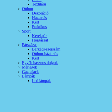
Textiláru
Otthon
Dekoráció
Háztartás
Kert
Praktikus
Sport
Kerékpár
Horgászat
Párszázas
Barkács-szerszám
Otthon-háztartás
Kert
Egyéb hasznos dolgok
Mérlegek
Gázpalack
Lámpák
Led lámpák