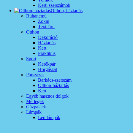
Kerti szerszámok
Otthon, háztartás
Ruhanemű
Zokni
Textiláru
Otthon
Dekoráció
Háztartás
Kert
Praktikus
Sport
Kerékpár
Horgászat
Párszázas
Barkács-szerszám
Otthon-háztartás
Kert
Egyéb hasznos dolgok
Mérlegek
Gázpalack
Lámpák
Led lámpák