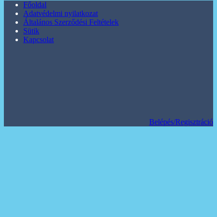
Főoldal
Adatvédelmi nyilatkozat
Általános Szerződési Feltételek
Sütik
Kapcsolat
Belépés/Regisztráció