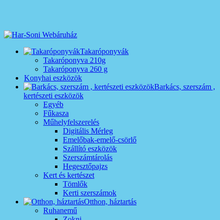
Takaróponyvák
Takaróponyva 210g
Takaróponyva 260 g
Konyhai eszközök
Barkács, szerszám ,
kertészeti eszközök
Egyéb
Fűkasza
Műhelyfelszerelés
Digitális Mérleg
Emelőbak-emelő-csörlő
Szállító eszközök
Szerszámtárolás
Hegesztőpajzs
Kert és kertészet
Tömlők
Kerti szerszámok
Otthon, háztartás
Ruhanemű
Zokni