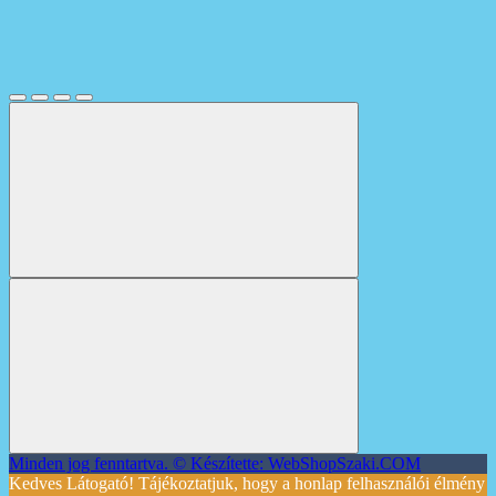
Minden jog fenntartva. © Készítette: WebShopSzaki.COM
Kedves Látogató! Tájékoztatjuk, hogy a honlap felhasználói élmény