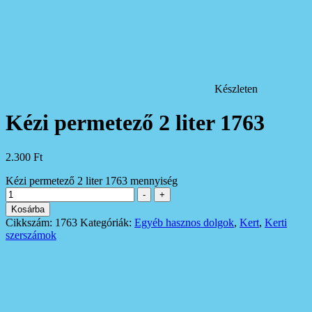
Készleten
Kézi permetező 2 liter 1763
2.300
Ft
Kézi permetező 2 liter 1763 mennyiség
-
+
Kosárba
Cikkszám:
1763
Kategóriák:
Egyéb hasznos dolgok
,
Kert
,
Kerti
szerszámok