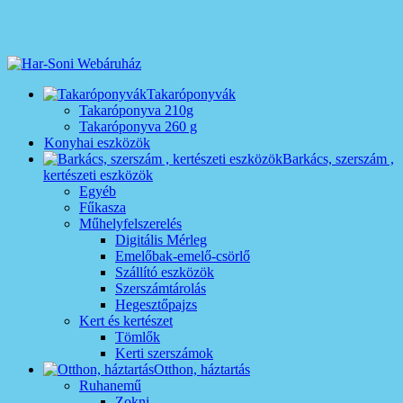
Takaróponyvák
Takaróponyva 210g
Takaróponyva 260 g
Konyhai eszközök
Barkács, szerszám ,
kertészeti eszközök
Egyéb
Fűkasza
Műhelyfelszerelés
Digitális Mérleg
Emelőbak-emelő-csörlő
Szállító eszközök
Szerszámtárolás
Hegesztőpajzs
Kert és kertészet
Tömlők
Kerti szerszámok
Otthon, háztartás
Ruhanemű
Zokni