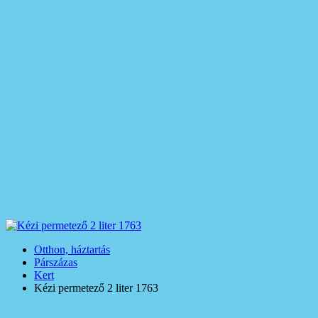
Otthon, háztartás
Párszázas
Kert
Kézi permetező 2 liter 1763