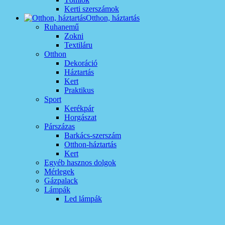
Kerti szerszámok
Otthon, háztartás
Ruhanemű
Zokni
Textiláru
Otthon
Dekoráció
Háztartás
Kert
Praktikus
Sport
Kerékpár
Horgászat
Párszázas
Barkács-szerszám
Otthon-háztartás
Kert
Egyéb hasznos dolgok
Mérlegek
Gázpalack
Lámpák
Led lámpák