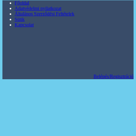
Főoldal
Adatvédelmi nyilatkozat
Általános Szerződési Feltételek
Sütik
Kapcsolat
Belépés/Regisztráció