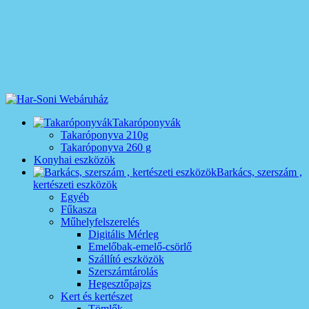
Takaróponyvák
Takaróponyva 210g
Takaróponyva 260 g
Konyhai eszközök
Barkács, szerszám ,
kertészeti eszközök
Egyéb
Fűkasza
Műhelyfelszerelés
Digitális Mérleg
Emelőbak-emelő-csörlő
Szállító eszközök
Szerszámtárolás
Hegesztőpajzs
Kert és kertészet
Tömlők