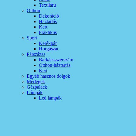
Textiláru
Otthon
Dekoráció
Háztartás
Kert
Praktikus
Sport
Kerékpár
Horgászat
Párszázas
Barkács-szerszám
Otthon-háztartás
Kert
Egyéb hasznos dolgok
Mérlegek
Gázpalack
Lámpák
Led lámpák