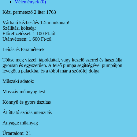
Vélemények (0)
Kézi permetező 2 liter 1763
Várható kézbesítés 1-5 munkanap!
Szállítási költség:
Előrefizetéssel: 1 100 Ft-tól
Utánvétesen: 1 600 Ft-tól
Leírás és Paraméterek
Töltse meg vízzel, tápoldattal, vagy kezelő szerrel és használja
gyorsan és egyszerűen. A felső pumpa segítségével pumpáljon
levegőt a palackba, és a többi már a szórófej dolga.
Műszaki adatok:
Masszív műanyag test
Könnyű és gyors tisztítás
Állítható szórás intenzitás
Anyaga: műanyag
Űrtartalom: 2 l