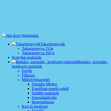
Takaróponyvák
Takaróponyva 210g
Takaróponyva 260 g
Konyhai eszközök
Barkács, szerszám ,
kertészeti eszközök
Egyéb
Fűkasza
Műhelyfelszerelés
Digitális Mérleg
Emelőbak-emelő-csörlő
Szállító eszközök
Szerszámtárolás
Hegesztőpajzs
Kert és kertészet
Tömlők