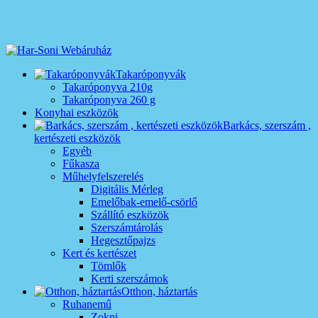
Takaróponyvák
Takaróponyva 210g
Takaróponyva 260 g
Konyhai eszközök
Barkács, szerszám ,
kertészeti eszközök
Egyéb
Fűkasza
Műhelyfelszerelés
Digitális Mérleg
Emelőbak-emelő-csörlő
Szállító eszközök
Szerszámtárolás
Hegesztőpajzs
Kert és kertészet
Tömlők
Kerti szerszámok
Otthon, háztartás
Ruhanemű
Zokni