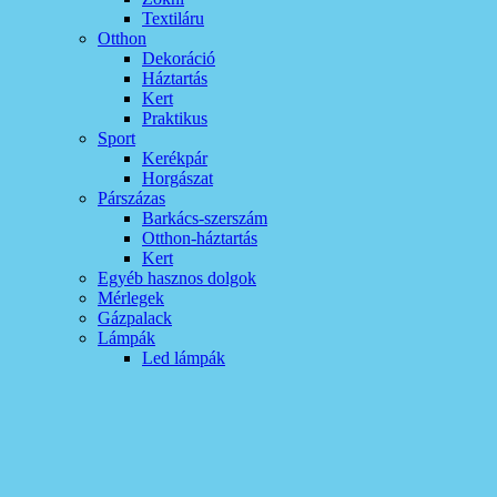
Textiláru
Otthon
Dekoráció
Háztartás
Kert
Praktikus
Sport
Kerékpár
Horgászat
Párszázas
Barkács-szerszám
Otthon-háztartás
Kert
Egyéb hasznos dolgok
Mérlegek
Gázpalack
Lámpák
Led lámpák