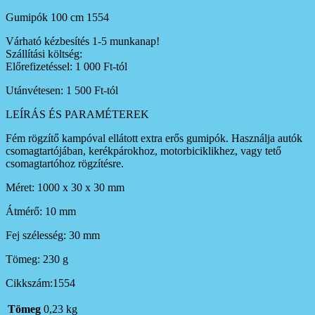
Gumipók 100 cm 1554
Várható kézbesítés 1-5 munkanap!
Szállítási költség:
Előrefizetéssel: 1 000 Ft-tól
Utánvétesen: 1 500 Ft-tól
LEÍRÁS ÉS PARAMÉTEREK
Fém rögzítő kampóval ellátott extra erős gumipók. Használja autók
csomagtartójában, kerékpárokhoz, motorbiciklikhez, vagy tető
csomagtartóhoz rögzítésre.
Méret: 1000 x 30 x 30 mm
Átmérő: 10 mm
Fej szélesség: 30 mm
Tömeg: 230 g
Cikkszám:1554
Tömeg
0,23 kg