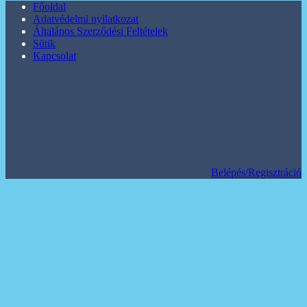
Főoldal
Adatvédelmi nyilatkozat
Általános Szerződési Feltételek
Sütik
Kapcsolat
Belépés/Regisztráció