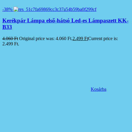
-38%
Kerékpár Lámpa első-hátsó Led-es Lámpaszett KK-
B33
4.060
Ft
Original price was: 4.060 Ft.
2.499
Ft
Current price is:
2.499 Ft.
Kosárba