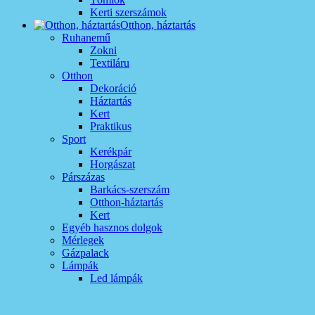
Kerti szerszámok
Otthon, háztartás
Ruhanemű
Zokni
Textiláru
Otthon
Dekoráció
Háztartás
Kert
Praktikus
Sport
Kerékpár
Horgászat
Párszázas
Barkács-szerszám
Otthon-háztartás
Kert
Egyéb hasznos dolgok
Mérlegek
Gázpalack
Lámpák
Led lámpák