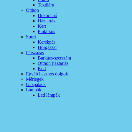
Textiláru
Otthon
Dekoráció
Háztartás
Kert
Praktikus
Sport
Kerékpár
Horgászat
Párszázas
Barkács-szerszám
Otthon-háztartás
Kert
Egyéb hasznos dolgok
Mérlegek
Gázpalack
Lámpák
Led lámpák