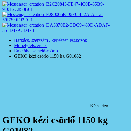
Barkács, szerszám , kertészeti eszközök
Műhelyfelszerelés
Emelőbak-emelő-csörlő
GEKO kézi csörlő 1150 kg G01082
Készleten
GEKO kézi csörlő 1150 kg
G01082