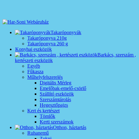
Takaróponyvák
Takaróponyva 210g
Takaróponyva 260 g
Konyhai eszközök
Barkács, szerszám ,
kertészeti eszközök
Egyéb
Fűkasza
Műhelyfelszerelés
Digitális Mérleg
Emelőbak-emelő-csörlő
Szállító eszközök
Szerszámtárolás
Hegesztőpajzs
Kert és kertészet
Tömlők
Kerti szerszámok
Otthon, háztartás
Ruhanemű
Zokni