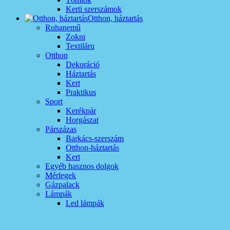
Kerti szerszámok
Otthon, háztartás
Ruhanemű
Zokni
Textiláru
Otthon
Dekoráció
Háztartás
Kert
Praktikus
Sport
Kerékpár
Horgászat
Párszázas
Barkács-szerszám
Otthon-háztartás
Kert
Egyéb hasznos dolgok
Mérlegek
Gázpalack
Lámpák
Led lámpák