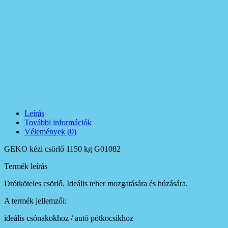
Leírás
További információk
Vélemények (0)
GEKO kézi csörlő 1150 kg G01082
Termék leírás
Drótköteles csörlő. Ideális teher mozgatására és húzására.
A termék jellemzői:
ideális csónakokhoz / autó pótkocsikhoz