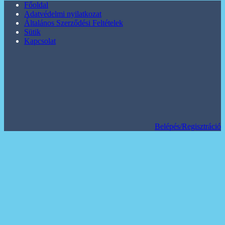
Főoldal
Adatvédelmi nyilatkozat
Általános Szerződési Feltételek
Sütik
Kapcsolat
Belépés/Regisztráció