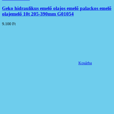
Geko hidraulikus emelő olajos emelő palackos emelő
olajemelő 10t 205-390mm G01054
9.100
Ft
Kosárba