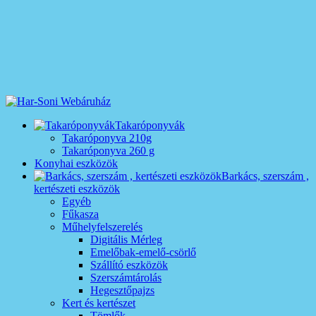
Takaróponyvák
Takaróponyva 210g
Takaróponyva 260 g
Konyhai eszközök
Barkács, szerszám ,
kertészeti eszközök
Egyéb
Fűkasza
Műhelyfelszerelés
Digitális Mérleg
Emelőbak-emelő-csörlő
Szállító eszközök
Szerszámtárolás
Hegesztőpajzs
Kert és kertészet
Tömlők