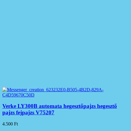
Verke LY300B automata hegesztőpajzs hegesztő
pajzs fejpajzs V75207
4.500
Ft