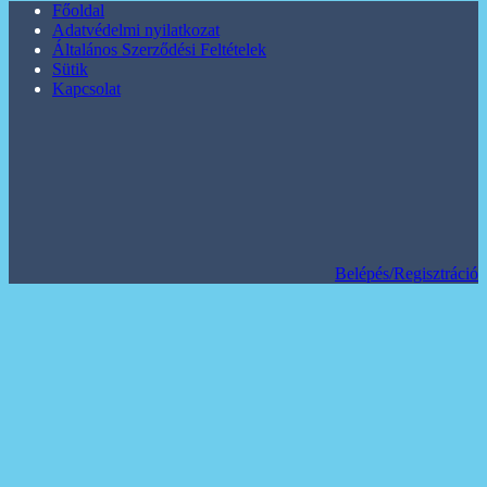
Főoldal
Adatvédelmi nyilatkozat
Általános Szerződési Feltételek
Sütik
Kapcsolat
Belépés/Regisztráció