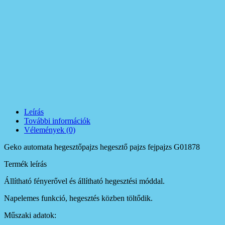
Leírás
További információk
Vélemények (0)
Geko automata hegesztőpajzs hegesztő pajzs fejpajzs G01878
Termék leírás
Állítható fényerővel és állítható hegesztési móddal.
Napelemes funkció, hegesztés közben töltődik.
Műszaki adatok: