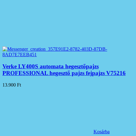
Verke LY400S automata hegesztőpajzs
PROFESSIONAL hegesztő pajzs fejpajzs V75216
13.900
Ft
Kosárba