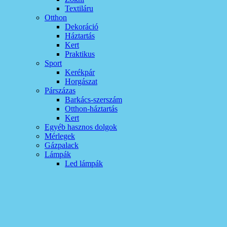
Textiláru
Otthon
Dekoráció
Háztartás
Kert
Praktikus
Sport
Kerékpár
Horgászat
Párszázas
Barkács-szerszám
Otthon-háztartás
Kert
Egyéb hasznos dolgok
Mérlegek
Gázpalack
Lámpák
Led lámpák