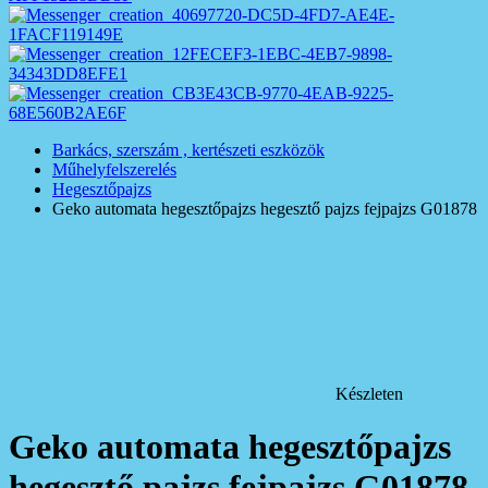
Barkács, szerszám , kertészeti eszközök
Műhelyfelszerelés
Hegesztőpajzs
Geko automata hegesztőpajzs hegesztő pajzs fejpajzs G01878
Készleten
Geko automata hegesztőpajzs
hegesztő pajzs fejpajzs G01878