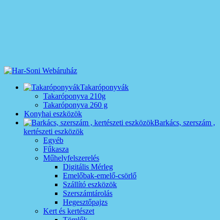
Takaróponyvák
Takaróponyva 210g
Takaróponyva 260 g
Konyhai eszközök
Barkács, szerszám ,
kertészeti eszközök
Egyéb
Fűkasza
Műhelyfelszerelés
Digitális Mérleg
Emelőbak-emelő-csörlő
Szállító eszközök
Szerszámtárolás
Hegesztőpajzs
Kert és kertészet
Tömlők