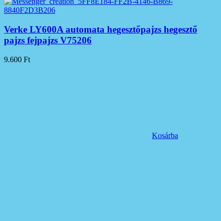
Verke LY600A automata hegesztőpajzs hegesztő
pajzs fejpajzs V75206
9.600
Ft
Kosárba