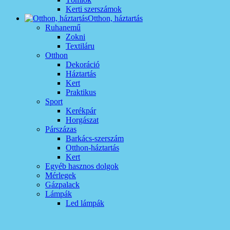
Kerti szerszámok
Otthon, háztartás
Ruhanemű
Zokni
Textiláru
Otthon
Dekoráció
Háztartás
Kert
Praktikus
Sport
Kerékpár
Horgászat
Párszázas
Barkács-szerszám
Otthon-háztartás
Kert
Egyéb hasznos dolgok
Mérlegek
Gázpalack
Lámpák
Led lámpák