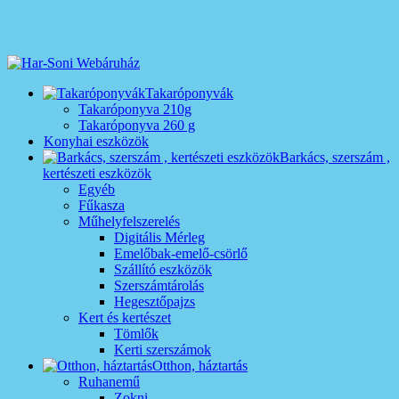
Takaróponyvák
Takaróponyva 210g
Takaróponyva 260 g
Konyhai eszközök
Barkács, szerszám ,
kertészeti eszközök
Egyéb
Fűkasza
Műhelyfelszerelés
Digitális Mérleg
Emelőbak-emelő-csörlő
Szállító eszközök
Szerszámtárolás
Hegesztőpajzs
Kert és kertészet
Tömlők
Kerti szerszámok
Otthon, háztartás
Ruhanemű
Zokni