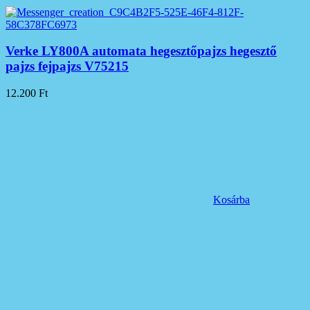
Verke LY800A automata hegesztőpajzs hegesztő
pajzs fejpajzs V75215
12.200
Ft
Kosárba