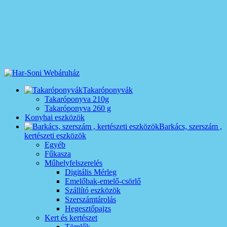
Takaróponyvák
Takaróponyva 210g
Takaróponyva 260 g
Konyhai eszközök
Barkács, szerszám ,
kertészeti eszközök
Egyéb
Fűkasza
Műhelyfelszerelés
Digitális Mérleg
Emelőbak-emelő-csörlő
Szállító eszközök
Szerszámtárolás
Hegesztőpajzs
Kert és kertészet
Tömlők