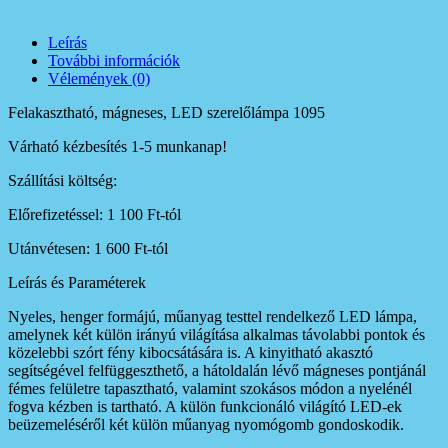
Leírás
További információk
Vélemények (0)
Felakasztható, mágneses, LED szerelőlámpa 1095
Várható kézbesítés 1-5 munkanap!
Szállítási költség:
Előrefizetéssel: 1 100 Ft-tól
Utánvétesen: 1 600 Ft-tól
Leírás és Paraméterek
Nyeles, henger formájú, műanyag testtel rendelkező LED lámpa,
amelynek két külön irányú világítása alkalmas távolabbi pontok és
közelebbi szórt fény kibocsátására is. A kinyitható akasztó
segítségével felfüggeszthető, a hátoldalán lévő mágneses pontjánál
fémes felületre tapasztható, valamint szokásos módon a nyelénél
fogva kézben is tartható. A külön funkcionáló világító LED-ek
beüzemeléséről két külön műanyag nyomógomb gondoskodik.