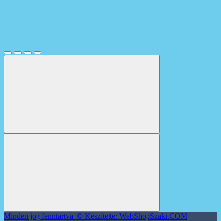
Minden jog fenntartva. © Készítette: WebShopSzaki.COM