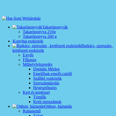
Takaróponyvák
Takaróponyva 210g
Takaróponyva 260 g
Konyhai eszközök
Barkács, szerszám ,
kertészeti eszközök
Egyéb
Fűkasza
Műhelyfelszerelés
Digitális Mérleg
Emelőbak-emelő-csörlő
Szállító eszközök
Szerszámtárolás
Hegesztőpajzs
Kert és kertészet
Tömlők
Kerti szerszámok
Otthon, háztartás
Ruhanemű
Zokni