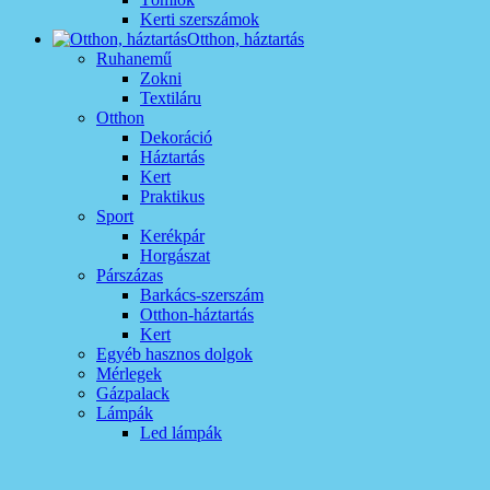
Kerti szerszámok
Otthon, háztartás
Ruhanemű
Zokni
Textiláru
Otthon
Dekoráció
Háztartás
Kert
Praktikus
Sport
Kerékpár
Horgászat
Párszázas
Barkács-szerszám
Otthon-háztartás
Kert
Egyéb hasznos dolgok
Mérlegek
Gázpalack
Lámpák
Led lámpák