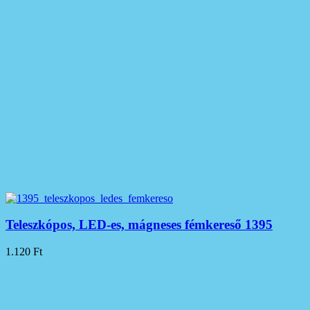
Teleszkópos, LED-es, mágneses fémkereső 1395
1.120
Ft