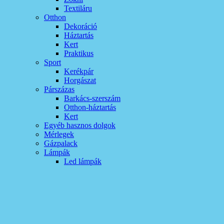
Textiláru
Otthon
Dekoráció
Háztartás
Kert
Praktikus
Sport
Kerékpár
Horgászat
Párszázas
Barkács-szerszám
Otthon-háztartás
Kert
Egyéb hasznos dolgok
Mérlegek
Gázpalack
Lámpák
Led lámpák