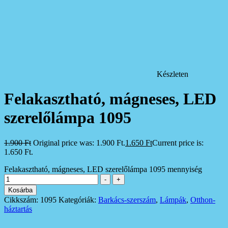
Készleten
Felakasztható, mágneses, LED
szerelőlámpa 1095
1.900
Ft
Original price was: 1.900 Ft.
1.650
Ft
Current price is:
1.650 Ft.
Felakasztható, mágneses, LED szerelőlámpa 1095 mennyiség
-
+
Kosárba
Cikkszám:
1095
Kategóriák:
Barkács-szerszám
,
Lámpák
,
Otthon-
háztartás