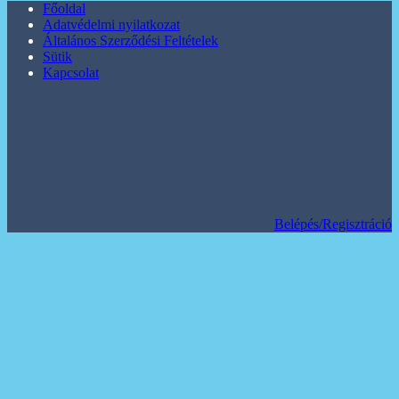
Főoldal
Adatvédelmi nyilatkozat
Általános Szerződési Feltételek
Sütik
Kapcsolat
Belépés/Regisztráció