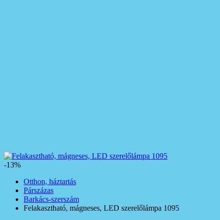
-13%
Otthon, háztartás
Párszázas
Barkács-szerszám
Felakasztható, mágneses, LED szerelőlámpa 1095