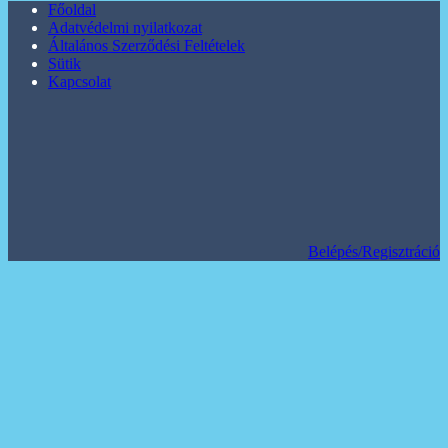
Főoldal
Adatvédelmi nyilatkozat
Általános Szerződési Feltételek
Sütik
Kapcsolat
Belépés/Regisztráció