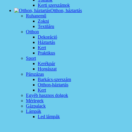
Kerti szerszámok
Otthon, háztartás
Ruhanemű
Zokni
Textiláru
Otthon
Dekoráció
Háztartás
Kert
Praktikus
Sport
Kerékpár
Horgászat
Párszázas
Barkács-szerszám
Otthon-háztartás
Kert
Egyéb hasznos dolgok
Mérlegek
Gázpalack
Lámpák
Led lámpák