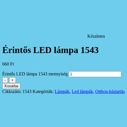
Készleten
Érintős LED lámpa 1543
660
Ft
Érintős LED lámpa 1543 mennyiség
-
+
Kosárba
Cikkszám:
1543
Kategóriák:
Lámpák
,
Led lámpák
,
Otthon-háztartás