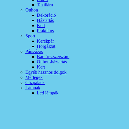
Textiláru
Otthon
Dekoráció
Háztartás
Kert
Praktikus
Sport
Kerékpár
Horgászat
Párszázas
Barkács-szerszám
Otthon-háztartás
Kert
Egyéb hasznos dolgok
Mérlegek
Gázpalack
Lámpák
Led lámpák