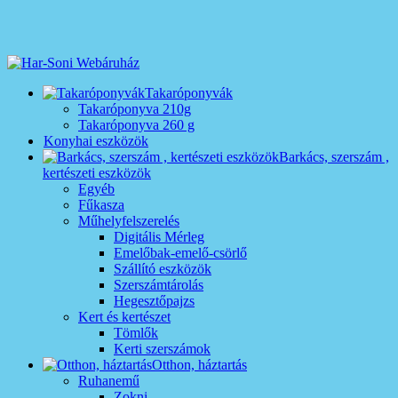
Takaróponyvák
Takaróponyva 210g
Takaróponyva 260 g
Konyhai eszközök
Barkács, szerszám ,
kertészeti eszközök
Egyéb
Fűkasza
Műhelyfelszerelés
Digitális Mérleg
Emelőbak-emelő-csörlő
Szállító eszközök
Szerszámtárolás
Hegesztőpajzs
Kert és kertészet
Tömlők
Kerti szerszámok
Otthon, háztartás
Ruhanemű
Zokni