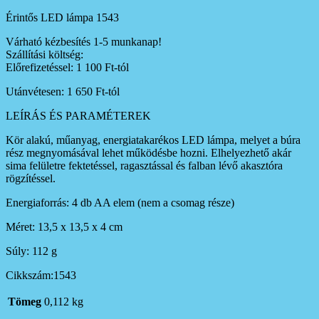
Érintős LED lámpa 1543
Várható kézbesítés 1-5 munkanap!
Szállítási költség:
Előrefizetéssel: 1 100 Ft-tól
Utánvétesen: 1 650 Ft-tól
LEÍRÁS ÉS PARAMÉTEREK
Kör alakú, műanyag, energiatakarékos LED lámpa, melyet a búra
rész megnyomásával lehet működésbe hozni. Elhelyezhető akár
sima felületre fektetéssel, ragasztással és falban lévő akasztóra
rögzítéssel.
Energiaforrás: 4 db AA elem (nem a csomag része)
Méret: 13,5 x 13,5 x 4 cm
Súly: 112 g
Cikkszám:1543
Tömeg
0,112 kg