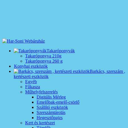
Takaróponyvák
Takaróponyva 210g
Takaróponyva 260 g
Konyhai eszközök
Barkács, szerszám ,
kertészeti eszközök
Egyéb
Fűkasza
Műhelyfelszerelés
Digitális Mérleg
Emelőbak-emelő-csörlő
Szállító eszközök
Szerszámtárolás
Hegesztőpajzs
Kert és kertészet
Tömlők