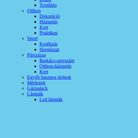
Textiláru
Otthon
Dekoráció
Háztartás
Kert
Praktikus
Sport
Kerékpár
Horgászat
Párszázas
Barkács-szerszám
Otthon-háztartás
Kert
Egyéb hasznos dolgok
Mérlegek
Gázpalack
Lámpák
Led lámpák