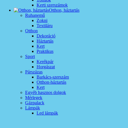
Kerti szerszámok
Otthon, háztartás
Ruhanemű
Zokni
Textiláru
Otthon
Dekoráció
Háztartás
Kert
Praktikus
Sport
Kerékpár
Horgászat
Párszázas
Barkács-szerszám
Otthon-háztartás
Kert
Egyéb hasznos dolgok
Mérlegek
Gázpalack
Lámpák
Led lámpák