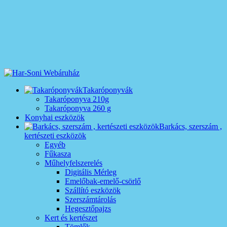
Takaróponyvák
Takaróponyva 210g
Takaróponyva 260 g
Konyhai eszközök
Barkács, szerszám ,
kertészeti eszközök
Egyéb
Fűkasza
Műhelyfelszerelés
Digitális Mérleg
Emelőbak-emelő-csörlő
Szállító eszközök
Szerszámtárolás
Hegesztőpajzs
Kert és kertészet
Tömlők