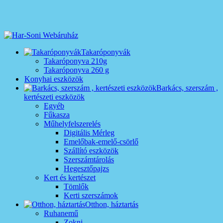
Takaróponyvák
Takaróponyva 210g
Takaróponyva 260 g
Konyhai eszközök
Barkács, szerszám ,
kertészeti eszközök
Egyéb
Fűkasza
Műhelyfelszerelés
Digitális Mérleg
Emelőbak-emelő-csörlő
Szállító eszközök
Szerszámtárolás
Hegesztőpajzs
Kert és kertészet
Tömlők
Kerti szerszámok
Otthon, háztartás
Ruhanemű
Zokni