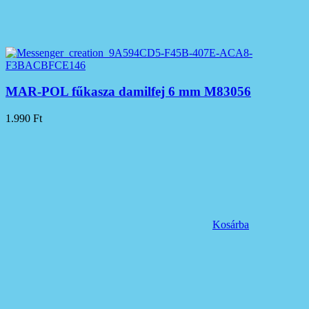
MAR-POL fűkasza damilfej 6 mm M83056
1.990
Ft
Kosárba