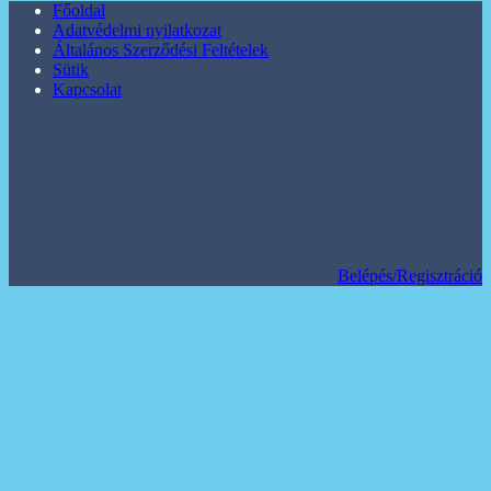
Főoldal
Adatvédelmi nyilatkozat
Általános Szerződési Feltételek
Sütik
Kapcsolat
Belépés/Regisztráció