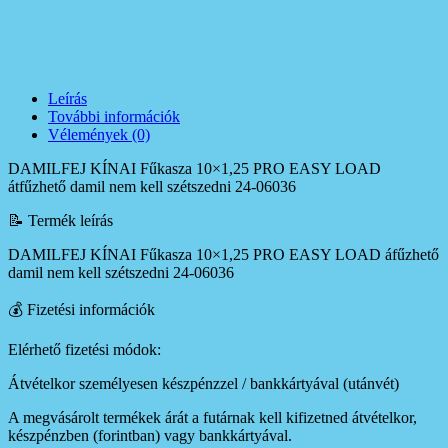
Leírás
További információk
Vélemények (0)
DAMILFEJ KÍNAI Fűkasza 10×1,25 PRO EASY LOAD
átfűzhető damil nem kell szétszedni 24-06036
📝 Termék leírás
DAMILFEJ KÍNAI Fűkasza 10×1,25 PRO EASY LOAD áfűzhető
damil nem kell szétszedni 24-06036
💰 Fizetési információk
Elérhető fizetési módok:
Átvételkor személyesen készpénzzel / bankkártyával (utánvét)
A megvásárolt termékek árát a futárnak kell kifizetned átvételkor,
készpénzben (forintban) vagy bankkártyával.