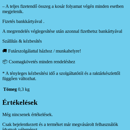
– A teljes fizetendő összeg a kosár folyamat végén minden esetben
megjelenik.
Fizetés bankkártyával .
A megrendelés véglegesítése után azonnal fizethetsz bankártyával
Szállítás & kézbesítés
🚚 Futárszolgálattal házhoz / munkahelyre!
📦 Csomagkövetés minden rendeléshez
* A tényleges kézbesítési idő a szolgáltatótól és a raktárkészlettől
függően változhat.
Tömeg
0,3 kg
Értékelések
Még nincsenek értékelések.
Csak bejelentkezett és a terméket már megvásárolt felhasználók
írhatnak véleményt.