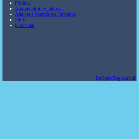
Főoldal
Adatvédelmi nyilatkozat
Általános Szerződési Feltételek
Sütik
Kapcsolat
Belépés/Regisztráció