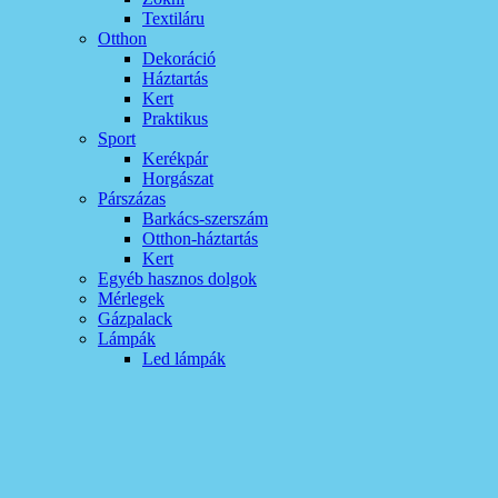
Textiláru
Otthon
Dekoráció
Háztartás
Kert
Praktikus
Sport
Kerékpár
Horgászat
Párszázas
Barkács-szerszám
Otthon-háztartás
Kert
Egyéb hasznos dolgok
Mérlegek
Gázpalack
Lámpák
Led lámpák