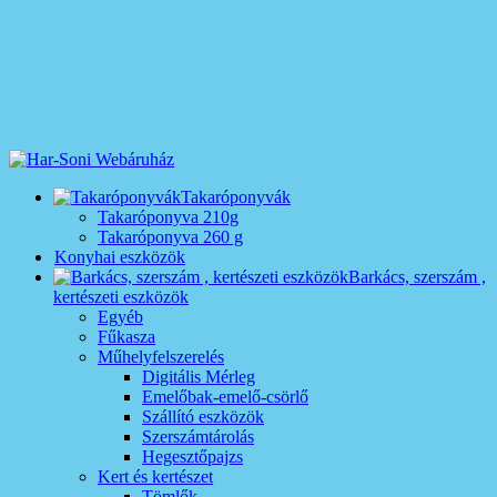
Takaróponyvák
Takaróponyva 210g
Takaróponyva 260 g
Konyhai eszközök
Barkács, szerszám ,
kertészeti eszközök
Egyéb
Fűkasza
Műhelyfelszerelés
Digitális Mérleg
Emelőbak-emelő-csörlő
Szállító eszközök
Szerszámtárolás
Hegesztőpajzs
Kert és kertészet
Tömlők