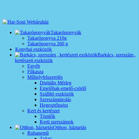
Takaróponyvák
Takaróponyva 210g
Takaróponyva 260 g
Konyhai eszközök
Barkács, szerszám ,
kertészeti eszközök
Egyéb
Fűkasza
Műhelyfelszerelés
Digitális Mérleg
Emelőbak-emelő-csörlő
Szállító eszközök
Szerszámtárolás
Hegesztőpajzs
Kert és kertészet
Tömlők
Kerti szerszámok
Otthon, háztartás
Ruhanemű
Zokni