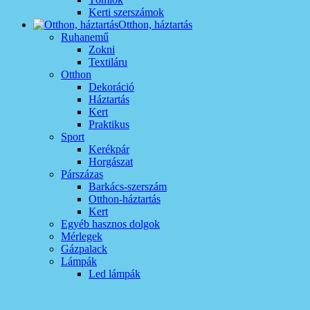
Kerti szerszámok
Otthon, háztartás
Ruhanemű
Zokni
Textiláru
Otthon
Dekoráció
Háztartás
Kert
Praktikus
Sport
Kerékpár
Horgászat
Párszázas
Barkács-szerszám
Otthon-háztartás
Kert
Egyéb hasznos dolgok
Mérlegek
Gázpalack
Lámpák
Led lámpák