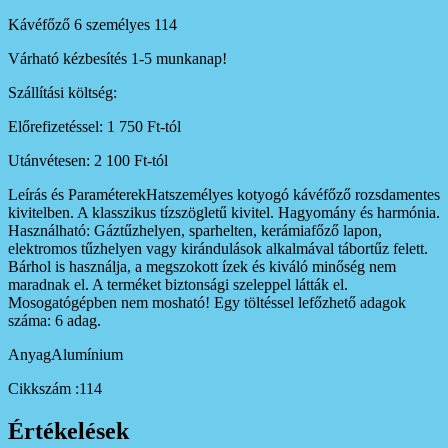
Kávéfőző 6 személyes 114
Várható kézbesítés 1-5 munkanap!
Szállítási költség:
Előrefizetéssel: 1 750 Ft-tól
Utánvétesen: 2 100 Ft-tól
Leírás és ParaméterekHatszemélyes kotyogó kávéfőző rozsdamentes
kivitelben. A klasszikus tízszögletű kivitel. Hagyomány és harmónia.
Használható: Gáztűzhelyen, sparhelten, kerámiafőző lapon,
elektromos tűzhelyen vagy kirándulások alkalmával tábortűz felett.
Bárhol is használja, a megszokott ízek és kiváló minőség nem
maradnak el. A terméket biztonsági szeleppel látták el.
Mosogatógépben nem mosható! Egy töltéssel lefőzhető adagok
száma: 6 adag.
AnyagAlumínium
Cikkszám :114
Értékelések