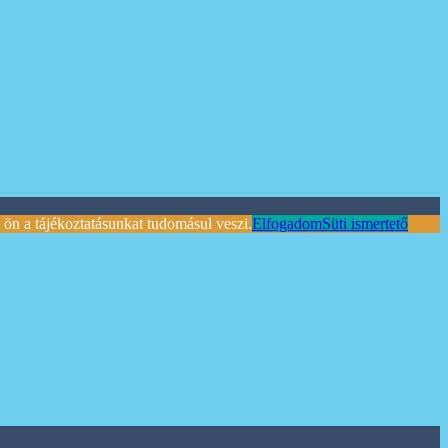
ön a tájékoztatásunkat tudomásul veszi.
Elfogadom
Süti ismertető