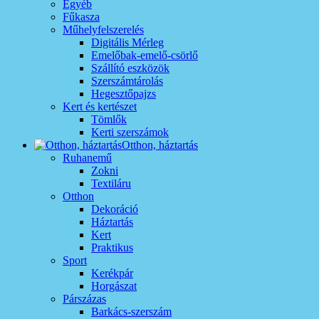
Egyéb
Fűkasza
Műhelyfelszerelés
Digitális Mérleg
Emelőbak-emelő-csörlő
Szállító eszközök
Szerszámtárolás
Hegesztőpajzs
Kert és kertészet
Tömlők
Kerti szerszámok
Otthon, háztartás
Ruhanemű
Zokni
Textiláru
Otthon
Dekoráció
Háztartás
Kert
Praktikus
Sport
Kerékpár
Horgászat
Párszázas
Barkács-szerszám