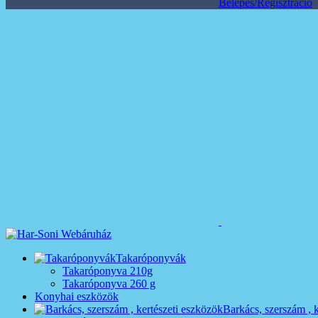
Belépés/Regisztráció
Takaróponyvák
Takaróponyva 210g
Takaróponyva 260 g
Konyhai eszközök
Barkács, szerszám , 