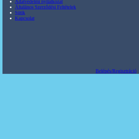
Adatvédelmi nyilatkozat
Általános Szerződési Feltételek
Sütik
Kapcsolat
Belépés/Regisztráció