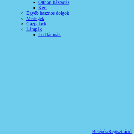
Otthon-háztartás
Kert
Egyéb hasznos dolgok
Mérlegek
Gázpalack
Lámpák
Led lámpák
Belépés/Regisztráció