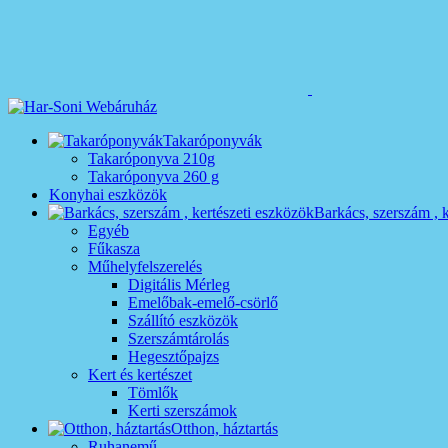
Takaróponyvák
Takaróponyva 210g
Takaróponyva 260 g
Konyhai eszközök
Barkács, szerszám , 
Egyéb
Fűkasza
Műhelyfelszerelés
Digitális Mérleg
Emelőbak-emelő-csörlő
Szállító eszközök
Szerszámtárolás
Hegesztőpajzs
Kert és kertészet
Tömlők
Kerti szerszámok
Otthon, háztartás
Ruhanemű