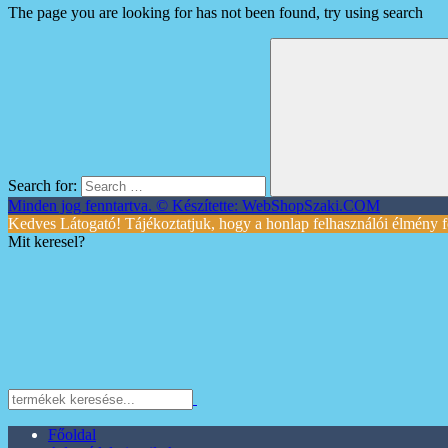
The page you are looking for has not been found, try using search
Search for:
Minden jog fenntartva. © Készítette: WebShopSzaki.COM
Kedves Látogató! Tájékoztatjuk, hogy a honlap felhasználói élmény f
Mit keresel?
Főoldal