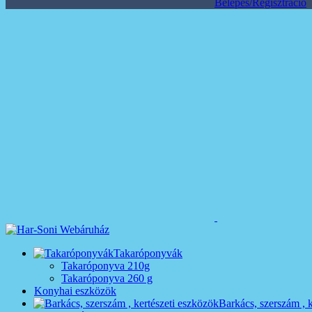
Belépés/Regisztráció
Takaróponyvák
Takaróponyva 210g
Takaróponyva 260 g
Konyhai eszközök
Barkács, szerszám , 