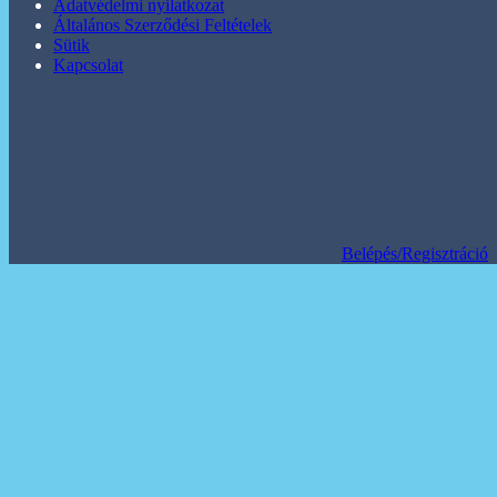
Adatvédelmi nyilatkozat
Általános Szerződési Feltételek
Sütik
Kapcsolat
Belépés/Regisztráció