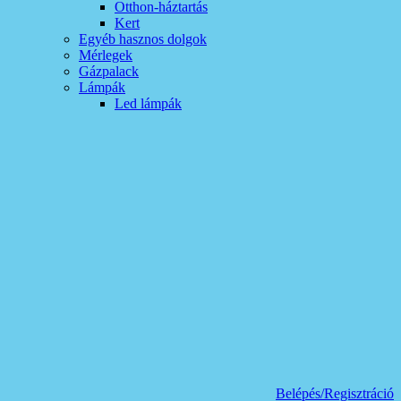
Otthon-háztartás
Kert
Egyéb hasznos dolgok
Mérlegek
Gázpalack
Lámpák
Led lámpák
Belépés/Regisztráció