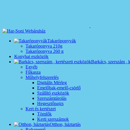
Takaróponyvák
Takaróponyva 210g
Takaróponyva 260 g
Konyhai eszközök
Barkács, szerszám , 
Egyéb
Fűkasza
Műhelyfelszerelés
Digitális Mérleg
Emelőbak-emelő-csörlő
Szállító eszközök
Szerszámtárolás
Hegesztőpajzs
Kert és kertészet
Tömlők
Kerti szerszámok
Otthon, háztartás
Ruhanemű