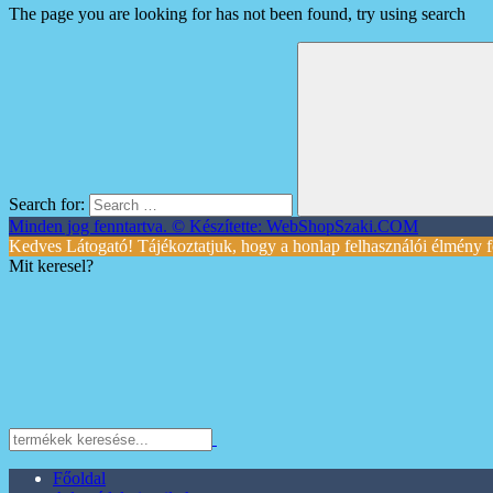
The page you are looking for has not been found, try using search
Search for:
Minden jog fenntartva. © Készítette: WebShopSzaki.COM
Kedves Látogató! Tájékoztatjuk, hogy a honlap felhasználói élmény f
Mit keresel?
Főoldal