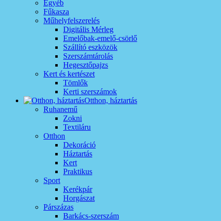
Egyéb
Fűkasza
Műhelyfelszerelés
Digitális Mérleg
Emelőbak-emelő-csörlő
Szállító eszközök
Szerszámtárolás
Hegesztőpajzs
Kert és kertészet
Tömlők
Kerti szerszámok
Otthon, háztartás
Ruhanemű
Zokni
Textiláru
Otthon
Dekoráció
Háztartás
Kert
Praktikus
Sport
Kerékpár
Horgászat
Párszázas
Barkács-szerszám