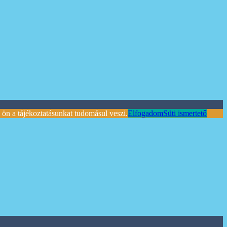
ön a tájékoztatásunkat tudomásul veszi.
Elfogadom
Süti ismertető