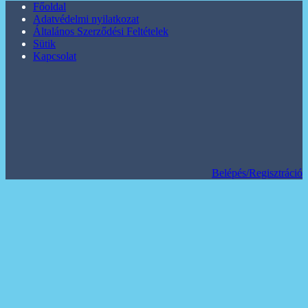
Főoldal
Adatvédelmi nyilatkozat
Általános Szerződési Feltételek
Sütik
Kapcsolat
Belépés/Regisztráció