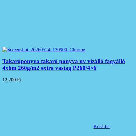
Takaróponyva takaró ponyva uv vízálló fagyálló
4x6m 260g/m2 extra vastag P260/4×6
12.200
Ft
Kosárba