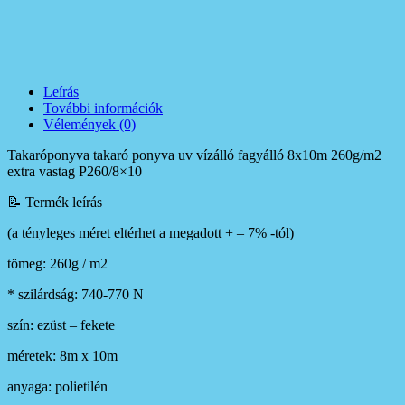
Leírás
További információk
Vélemények (0)
Takaróponyva takaró ponyva uv vízálló fagyálló 8x10m 260g/m2
extra vastag P260/8×10
📝 Termék leírás
(a tényleges méret eltérhet a megadott + – 7% -tól)
tömeg: 260g / m2
* szilárdság: 740-770 N
szín: ezüst – fekete
méretek: 8m x 10m
anyaga: polietilén