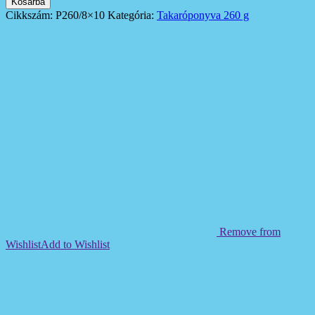
Kosárba
Cikkszám:
P260/8×10
Kategória:
Takaróponyva 260 g
Remove from
Wishlist
Add to Wishlist