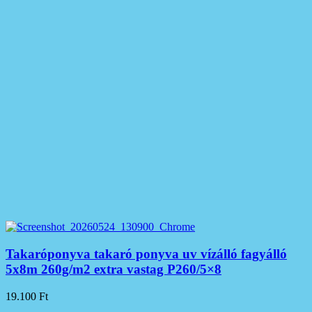
Takaróponyva takaró ponyva uv vízálló fagyálló
5x8m 260g/m2 extra vastag P260/5×8
19.100
Ft