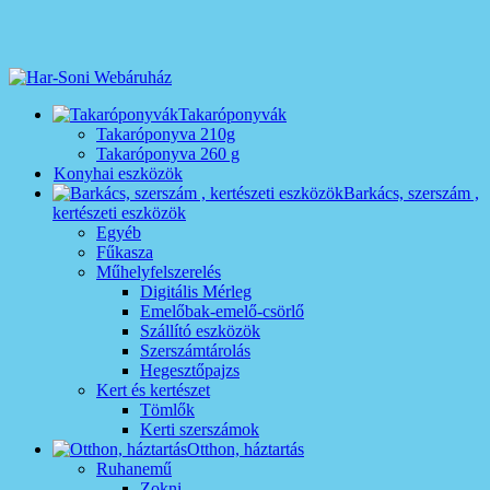
Takaróponyvák
Takaróponyva 210g
Takaróponyva 260 g
Konyhai eszközök
Barkács, szerszám ,
kertészeti eszközök
Egyéb
Fűkasza
Műhelyfelszerelés
Digitális Mérleg
Emelőbak-emelő-csörlő
Szállító eszközök
Szerszámtárolás
Hegesztőpajzs
Kert és kertészet
Tömlők
Kerti szerszámok
Otthon, háztartás
Ruhanemű
Zokni