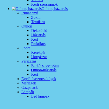
Kerti szerszámok
Otthon, háztartás
Ruhanemű
Zokni
Textiláru
Otthon
Dekoráció
Háztartás
Kert
Praktikus
Sport
Kerékpár
Horgászat
Párszázas
Barkács-szerszám
Otthon-háztartás
Kert
Egyéb hasznos dolgok
Mérlegek
Gázpalack
Lámpák
Led lámpák