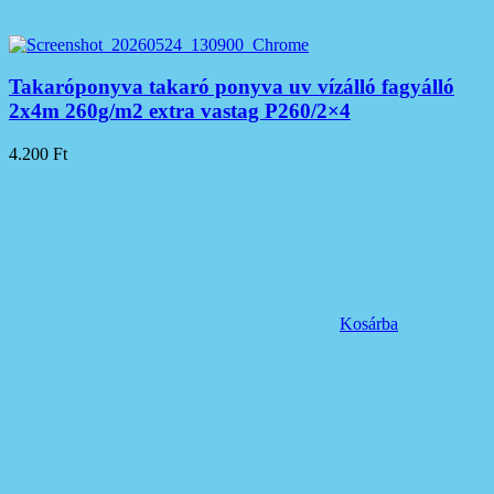
Takaróponyva takaró ponyva uv vízálló fagyálló
2x4m 260g/m2 extra vastag P260/2×4
4.200
Ft
Kosárba