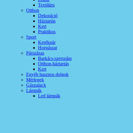
Textiláru
Otthon
Dekoráció
Háztartás
Kert
Praktikus
Sport
Kerékpár
Horgászat
Párszázas
Barkács-szerszám
Otthon-háztartás
Kert
Egyéb hasznos dolgok
Mérlegek
Gázpalack
Lámpák
Led lámpák