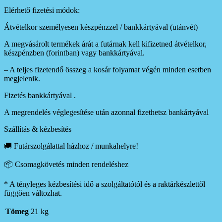
Elérhető fizetési módok:
Átvételkor személyesen készpénzzel / bankkártyával (utánvét)
A megvásárolt termékek árát a futárnak kell kifizetned átvételkor,
készpénzben (forintban) vagy bankkártyával.
– A teljes fizetendő összeg a kosár folyamat végén minden esetben
megjelenik.
Fizetés bankkártyával .
A megrendelés véglegesítése után azonnal fizethetsz bankártyával
Szállítás & kézbesítés
🚚 Futárszolgálattal házhoz / munkahelyre!
📦 Csomagkövetés minden rendeléshez
* A tényleges kézbesítési idő a szolgáltatótól és a raktárkészlettől
függően változhat.
Tömeg
21 kg