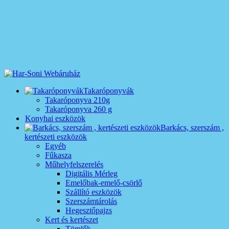
Takaróponyvák
Takaróponyva 210g
Takaróponyva 260 g
Konyhai eszközök
Barkács, szerszám ,
kertészeti eszközök
Egyéb
Fűkasza
Műhelyfelszerelés
Digitális Mérleg
Emelőbak-emelő-csörlő
Szállító eszközök
Szerszámtárolás
Hegesztőpajzs
Kert és kertészet
Tömlők