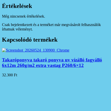
Értékelések
Még nincsenek értékelések.
Csak bejelentkezett és a terméket már megvásárolt felhasználók
írhatnak véleményt.
Kapcsolódó termékek
Takaróponyva takaró ponyva uv vízálló fagyálló
6x12m 260g/m2 extra vastag P260/6×12
32.300
Ft