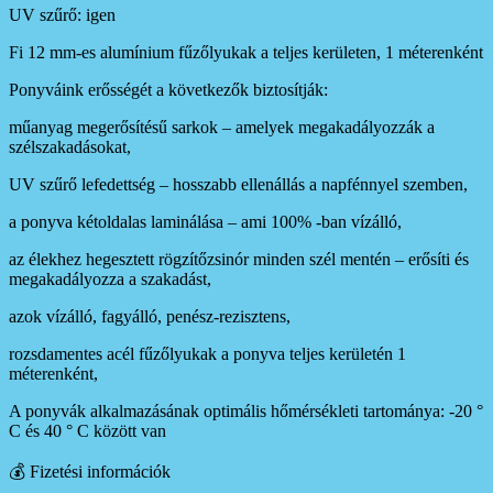
UV szűrő: igen
Fi 12 mm-es alumínium fűzőlyukak a teljes kerületen, 1 méterenként
Ponyváink erősségét a következők biztosítják:
műanyag megerősítésű sarkok – amelyek megakadályozzák a
szélszakadásokat,
UV szűrő lefedettség – hosszabb ellenállás a napfénnyel szemben,
a ponyva kétoldalas laminálása – ami 100% -ban vízálló,
az élekhez hegesztett rögzítőzsinór minden szél mentén – erősíti és
megakadályozza a szakadást,
azok vízálló, fagyálló, penész-rezisztens,
rozsdamentes acél fűzőlyukak a ponyva teljes kerületén 1
méterenként,
A ponyvák alkalmazásának optimális hőmérsékleti tartománya: -20 °
C és 40 ° C között van
💰 Fizetési információk