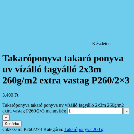
Készleten
Takaróponyva takaró ponyva
uv vízálló fagyálló 2x3m
260g/m2 extra vastag P260/2×3
3.400
Ft
Takaróponyva takaró ponyva uv vízálló fagyálló 2x3m 260g/m2
extra vastag P260/2×3 mennyiség
-
+
Kosárba
Cikkszám:
P260/2×3
Kategória:
Takaróponyva 260 g