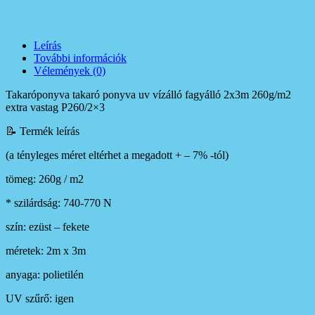
Leírás
További információk
Vélemények (0)
Takaróponyva takaró ponyva uv vízálló fagyálló 2x3m 260g/m2
extra vastag P260/2×3
📝 Termék leírás
(a tényleges méret eltérhet a megadott + – 7% -tól)
tömeg: 260g / m2
* szilárdság: 740-770 N
szín: ezüst – fekete
méretek: 2m x 3m
anyaga: polietilén
UV szűrő: igen