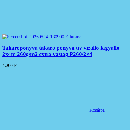
Takaróponyva takaró ponyva uv vízálló fagyálló
2x4m 260g/m2 extra vastag P260/2×4
4.200
Ft
Kosárba