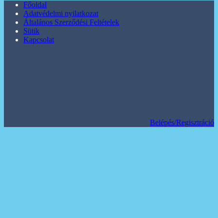
Főoldal
Adatvédelmi nyilatkozat
Általános Szerződési Feltételek
Sütik
Kapcsolat
Belépés/Regisztráció