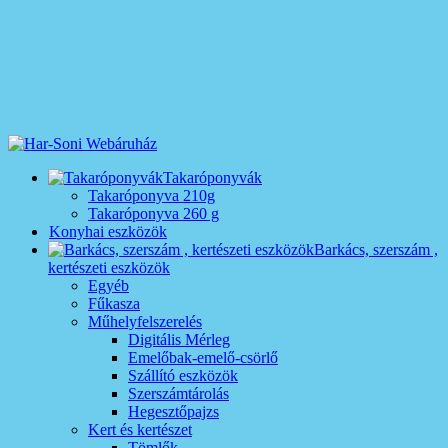
Takaróponyvák
Takaróponyva 210g
Takaróponyva 260 g
Konyhai eszközök
Barkács, szerszám ,
kertészeti eszközök
Egyéb
Fűkasza
Műhelyfelszerelés
Digitális Mérleg
Emelőbak-emelő-csörlő
Szállító eszközök
Szerszámtárolás
Hegesztőpajzs
Kert és kertészet
Tömlők