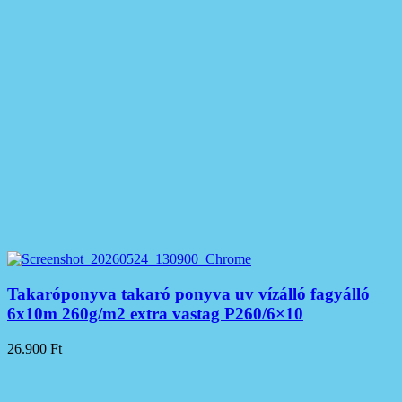
Takaróponyva takaró ponyva uv vízálló fagyálló
6x10m 260g/m2 extra vastag P260/6×10
26.900
Ft