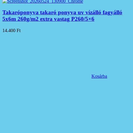
Takaróponyva takaró ponyva uv vízálló fagyálló
5x6m 260g/m2 extra vastag P260/5×6
14.400
Ft
Kosárba