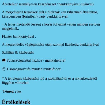
Átvételkor személyesen készpénzzel / bankkártyával (utánvét)
A megvásárolt termékek árát a futárnak kell kifizetned átvételkor,
készpénzben (forintban) vagy bankkártyával.
– A teljes fizetendő összeg a kosár folyamat végén minden esetben
megjelenik.
Fizetés bankkártyával .
A megrendelés véglegesítése után azonnal fizethetsz bankártyával
Szállítás & kézbesítés
🚚 Futárszolgálattal házhoz / munkahelyre!
📦 Csomagkövetés minden rendeléshez
* A tényleges kézbesítési idő a szolgáltatótól és a raktárkészlettől
függően változhat.
Tömeg
2 kg
Értékelések