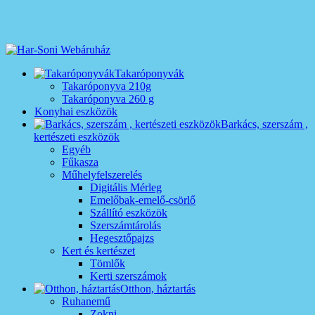
Takaróponyvák
Takaróponyva 210g
Takaróponyva 260 g
Konyhai eszközök
Barkács, szerszám ,
kertészeti eszközök
Egyéb
Fűkasza
Műhelyfelszerelés
Digitális Mérleg
Emelőbak-emelő-csörlő
Szállító eszközök
Szerszámtárolás
Hegesztőpajzs
Kert és kertészet
Tömlők
Kerti szerszámok
Otthon, háztartás
Ruhanemű
Zokni