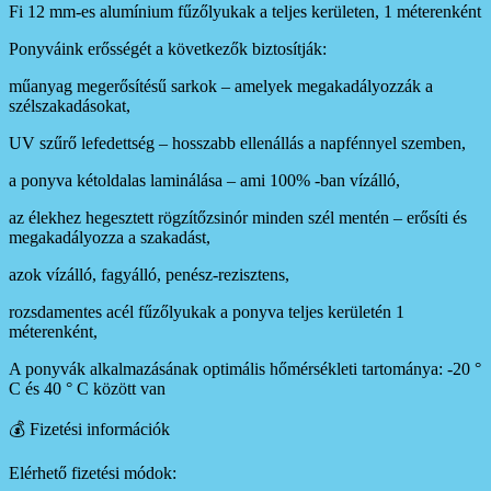
Fi 12 mm-es alumínium fűzőlyukak a teljes kerületen, 1 méterenként
Ponyváink erősségét a következők biztosítják:
műanyag megerősítésű sarkok – amelyek megakadályozzák a
szélszakadásokat,
UV szűrő lefedettség – hosszabb ellenállás a napfénnyel szemben,
a ponyva kétoldalas laminálása – ami 100% -ban vízálló,
az élekhez hegesztett rögzítőzsinór minden szél mentén – erősíti és
megakadályozza a szakadást,
azok vízálló, fagyálló, penész-rezisztens,
rozsdamentes acél fűzőlyukak a ponyva teljes kerületén 1
méterenként,
A ponyvák alkalmazásának optimális hőmérsékleti tartománya: -20 °
C és 40 ° C között van
💰 Fizetési információk
Elérhető fizetési módok: