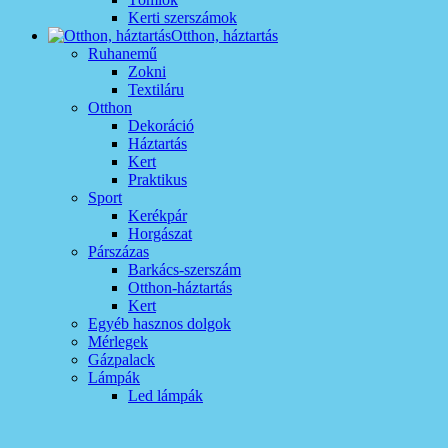
Kerti szerszámok
Otthon, háztartás
Ruhanemű
Zokni
Textiláru
Otthon
Dekoráció
Háztartás
Kert
Praktikus
Sport
Kerékpár
Horgászat
Párszázas
Barkács-szerszám
Otthon-háztartás
Kert
Egyéb hasznos dolgok
Mérlegek
Gázpalack
Lámpák
Led lámpák