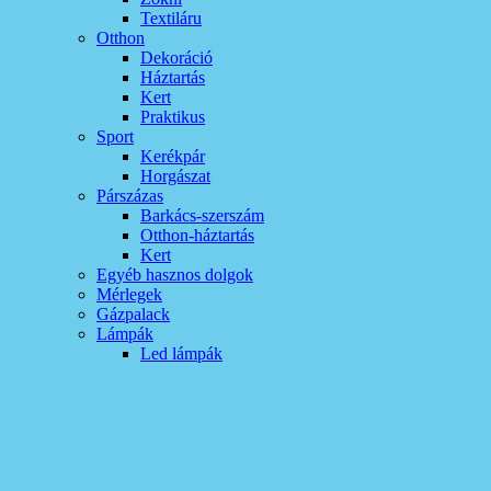
Textiláru
Otthon
Dekoráció
Háztartás
Kert
Praktikus
Sport
Kerékpár
Horgászat
Párszázas
Barkács-szerszám
Otthon-háztartás
Kert
Egyéb hasznos dolgok
Mérlegek
Gázpalack
Lámpák
Led lámpák