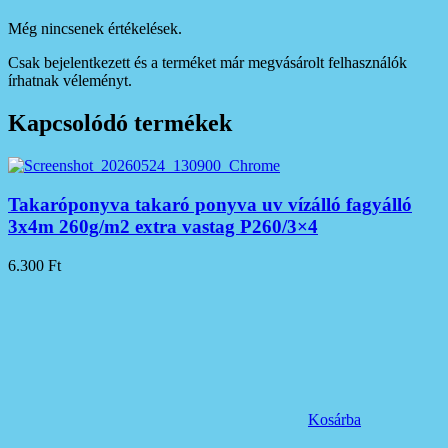
Még nincsenek értékelések.
Csak bejelentkezett és a terméket már megvásárolt felhasználók
írhatnak véleményt.
Kapcsolódó termékek
Takaróponyva takaró ponyva uv vízálló fagyálló
3x4m 260g/m2 extra vastag P260/3×4
6.300
Ft
Kosárba