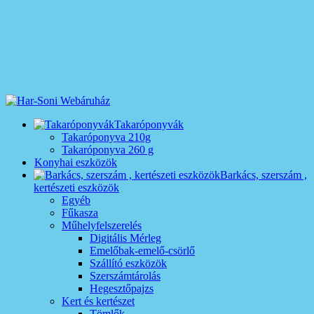
Takaróponyvák
Takaróponyva 210g
Takaróponyva 260 g
Konyhai eszközök
Barkács, szerszám ,
kertészeti eszközök
Egyéb
Fűkasza
Műhelyfelszerelés
Digitális Mérleg
Emelőbak-emelő-csörlő
Szállító eszközök
Szerszámtárolás
Hegesztőpajzs
Kert és kertészet
Tömlők