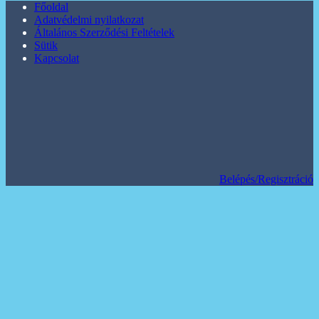
Főoldal
Adatvédelmi nyilatkozat
Általános Szerződési Feltételek
Sütik
Kapcsolat
Belépés/Regisztráció