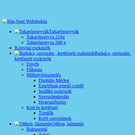
Takaróponyvák
Takaróponyva 210g
Takaróponyva 260 g
Konyhai eszközök
Barkács, szerszám ,
kertészeti eszközök
Egyéb
Fűkasza
Műhelyfelszerelés
Digitális Mérleg
Emelőbak-emelő-csörlő
Szállító eszközök
Szerszámtárolás
Hegesztőpajzs
Kert és kertészet
Tömlők
Kerti szerszámok
Otthon, háztartás
Ruhanemű
Zokni