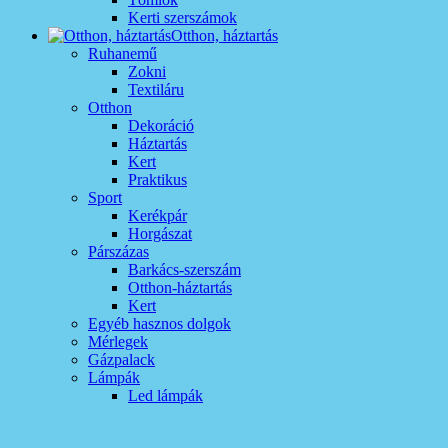
Kerti szerszámok
Otthon, háztartás
Ruhanemű
Zokni
Textiláru
Otthon
Dekoráció
Háztartás
Kert
Praktikus
Sport
Kerékpár
Horgászat
Párszázas
Barkács-szerszám
Otthon-háztartás
Kert
Egyéb hasznos dolgok
Mérlegek
Gázpalack
Lámpák
Led lámpák