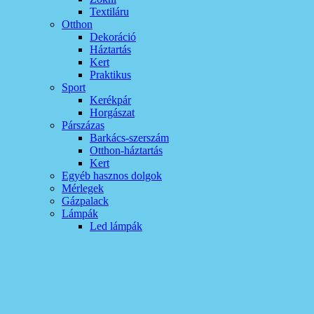
Textiláru
Otthon
Dekoráció
Háztartás
Kert
Praktikus
Sport
Kerékpár
Horgászat
Párszázas
Barkács-szerszám
Otthon-háztartás
Kert
Egyéb hasznos dolgok
Mérlegek
Gázpalack
Lámpák
Led lámpák