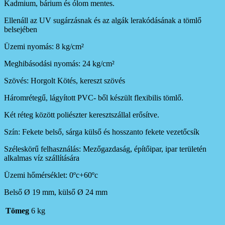
Kadmium, bárium és ólom mentes.
Ellenáll az UV sugárzásnak és az algák lerakódásának a tömlő
belsejében
Üzemi nyomás: 8 kg/cm²
Meghibásodási nyomás: 24 kg/cm²
Szövés: Horgolt Kötés, kereszt szövés
Háromrétegű, lágyított PVC- ből készült flexibilis tömlő.
Két réteg között poliészter keresztszállal erősítve.
Szín: Fekete belső, sárga külső és hosszanto fekete vezetőcsík
Széleskörű felhasználás: Mezőgazdaság, építőipar, ipar területén
alkalmas víz szállítására
Üzemi hőmérséklet: 0ºc+60ºc
Belső Ø 19 mm, külső Ø 24 mm
Tömeg
6 kg