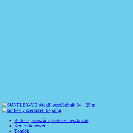
Barkács, szerszám , kertészeti eszközök
Kert és kertészet
Tömlők